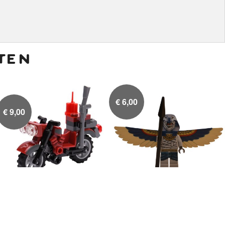
ten
€
6,00
€
9,00
rode motor met geweer
Vliegende Mummy


en dynamiet