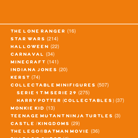
(16)
the lone ranger
(214)
star wars
(22)
halloween
(34)
carnaval
(141)
minecraft
(20)
indiana jones
(74)
kerst
(507)
collectable minifigures
(275)
serie 1 t/m serie 29
(37)
harry potter (collectables)
(13)
monkie kid
(3)
teenage mutant ninja turtles
(29)
castle / kingdoms
(36)
the lego® batman movie