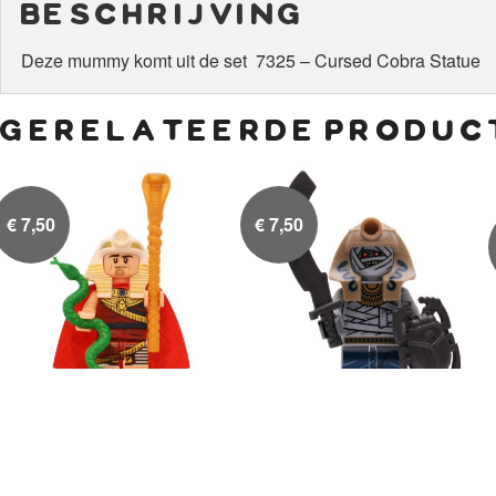
beschrijving
Deze mummy komt uit de set 7325 – Cursed Cobra Statue
gerelateerde produc
€
7,50
€
7,50
King Tut
Mummy Warrior

