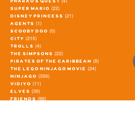
(4)
pharao's quest
(22)
super mario
(21)
disney princess
(1)
agents
(0)
scooby doo
(215)
city
(4)
trolls
(22)
the simpsons
(8)
pirates of the caribbean
(24)
the lego ninjago movie
(356)
ninjago
(11)
vidiyo
(36)
elves
(99)
friends
(8)
exclusieve / oude sets
(69)
the lego movie
(11)
overige series
(4)
atlantis