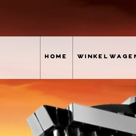
home
winkelwage