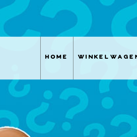
home
winkelwage