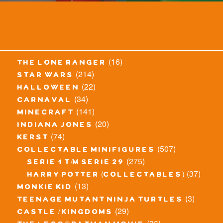
(16)
the lone ranger
(214)
star wars
(22)
halloween
(34)
carnaval
(141)
minecraft
(20)
indiana jones
(74)
kerst
(507)
collectable minifigures
(275)
serie 1 t/m serie 29
(37)
harry potter (collectables)
(13)
monkie kid
(3)
teenage mutant ninja turtles
(29)
castle / kingdoms