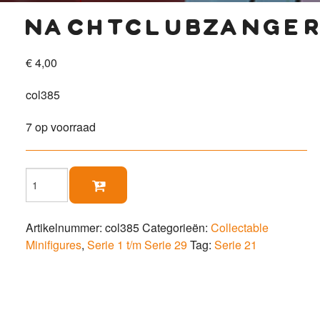
nachtclubzange
€
4,00
col385
7 op voorraad
Nachtclubzangeres

aantal
Artikelnummer:
col385
Categorieën:
Collectable
Minifigures
,
Serie 1 t/m Serie 29
Tag:
Serie 21