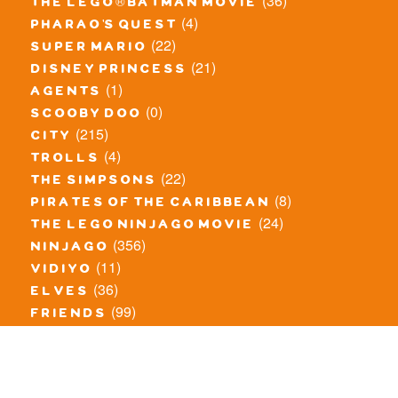
(36)
the lego® batman movie
(4)
pharao's quest
(22)
super mario
(21)
disney princess
(1)
agents
(0)
scooby doo
(215)
city
(4)
trolls
(22)
the simpsons
(8)
pirates of the caribbean
(24)
the lego ninjago movie
(356)
ninjago
(11)
vidiyo
(36)
elves
(99)
friends
(8)
exclusieve / oude sets
(69)
the lego movie
(11)
overige series