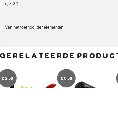
njo132
Van het toernooi der elementen.
gerelateerde produc
€
2,50
€
0,50