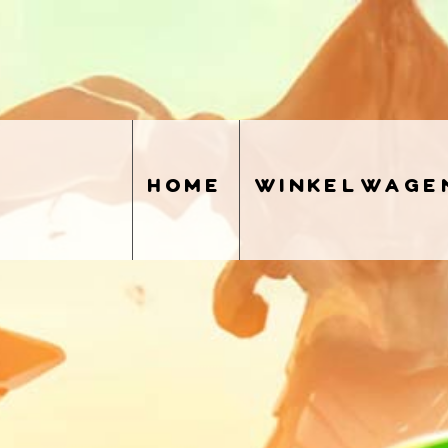
home
winkelwage