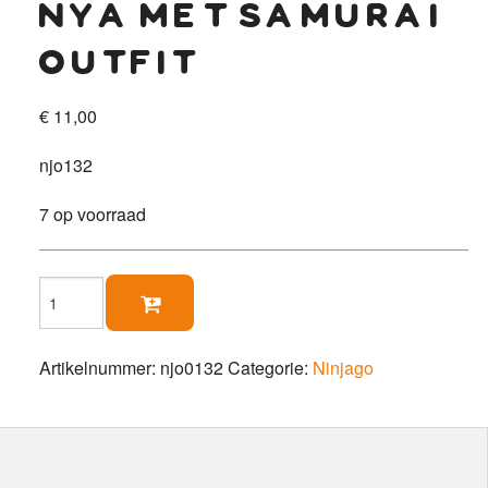
nya met samurai
outfit
€
11,00
njo132
7 op voorraad
Nya

met
Samurai
outfit
Artikelnummer:
njo0132
Categorie:
Ninjago
aantal