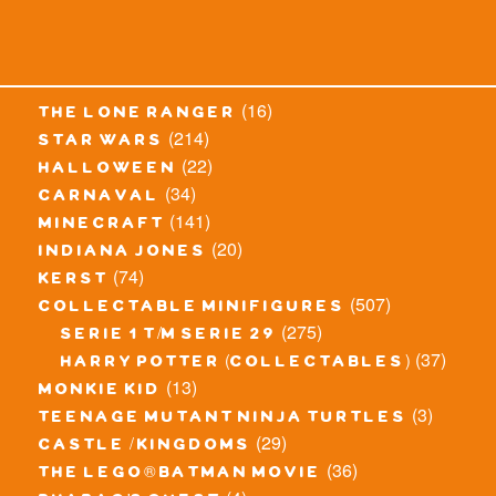
(16)
the lone ranger
(214)
star wars
(22)
halloween
(34)
carnaval
(141)
minecraft
(20)
indiana jones
(74)
kerst
(507)
collectable minifigures
(275)
serie 1 t/m serie 29
(37)
harry potter (collectables)
(13)
monkie kid
(3)
teenage mutant ninja turtles
(29)
castle / kingdoms
(36)
the lego® batman movie