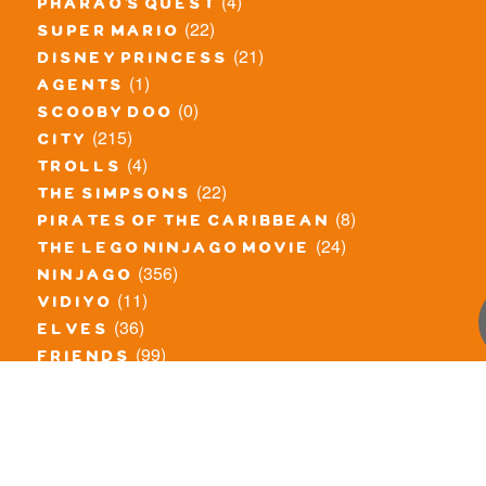
(4)
pharao's quest
(22)
super mario
(21)
disney princess
(1)
agents
(0)
scooby doo
(215)
city
(4)
trolls
(22)
the simpsons
(8)
pirates of the caribbean
(24)
the lego ninjago movie
(356)
ninjago
(11)
vidiyo
(36)
elves
(99)
friends
(8)
exclusieve / oude sets
(69)
the lego movie
(11)
overige series
(4)
atlantis