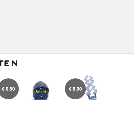
ten
€
6,50
€
8,00