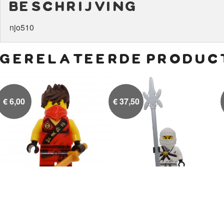
beschrijving
njo510
gerelateerde produc
€
6,00
€
37,50
Kai in toernooikleding
Zane

