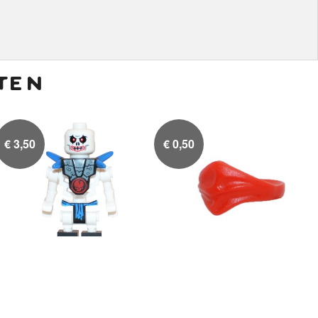
ten
€
3,50
€
0,50
Krazi
Rode bandana

