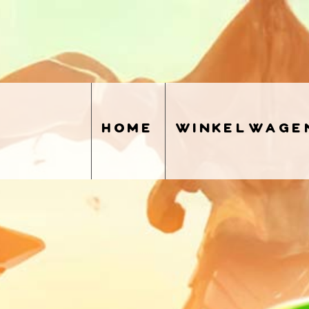
home
winkelwage