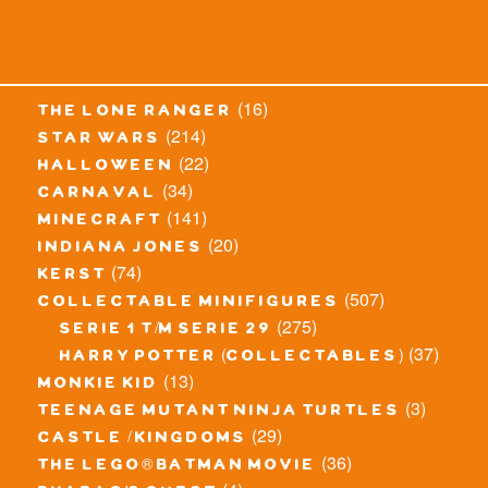
(16)
the lone ranger
(214)
star wars
(22)
halloween
(34)
carnaval
(141)
minecraft
(20)
indiana jones
(74)
kerst
(507)
collectable minifigures
(275)
serie 1 t/m serie 29
(37)
harry potter (collectables)
(13)
monkie kid
(3)
teenage mutant ninja turtles
(29)
castle / kingdoms
(36)
the lego® batman movie