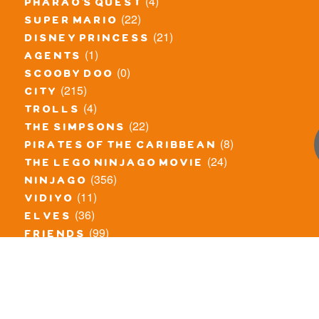
(4)
pharao's quest
(22)
super mario
(21)
disney princess
(1)
agents
(0)
scooby doo
(215)
city
(4)
trolls
(22)
the simpsons
(8)
pirates of the caribbean
(24)
the lego ninjago movie
(356)
ninjago
(11)
vidiyo
(36)
elves
(99)
friends
(8)
exclusieve / oude sets
(69)
the lego movie
(11)
overige series
(4)
atlantis