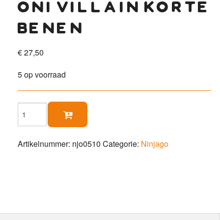
oni villain korte
benen
€
27,50
5 op voorraad
Oni

Villain
korte
benen
Artikelnummer:
njo0510
Categorie:
Ninjago
aantal