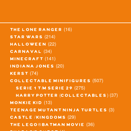
(16)
the lone ranger
(214)
star wars
(22)
halloween
(34)
carnaval
(141)
minecraft
(20)
indiana jones
(74)
kerst
(507)
collectable minifigures
(275)
serie 1 t/m serie 29
(37)
harry potter (collectables)
(13)
monkie kid
(3)
teenage mutant ninja turtles
(29)
castle / kingdoms
(36)
the lego® batman movie