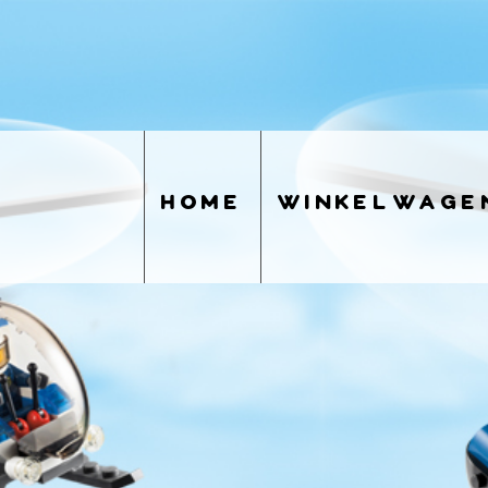
home
winkelwage