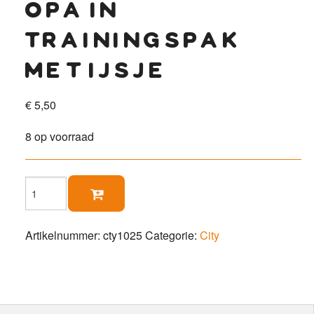
opa in
trainingspak
met ijsje
€
5,50
8 op voorraad
Opa

in
trainingspak
met
Artikelnummer:
cty1025
Categorie:
City
ijsje
aantal