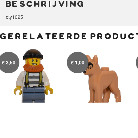
beschrijving
cty1025
gerelateerde produc
€
3,50
€
1,00
Boef met oranje baard
Politie hond

