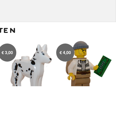
ten
€
3,00
€
4,00
Dalmatier
Boef met rugzak met geld

