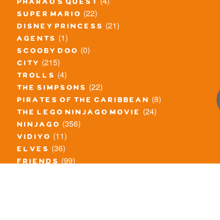
(4)
pharao's quest
(22)
super mario
(21)
disney princess
(1)
agents
(0)
scooby doo
(215)
city
(4)
trolls
(22)
the simpsons
(8)
pirates of the caribbean
(24)
the lego ninjago movie
(356)
ninjago
(11)
vidiyo
(36)
elves
(99)
friends
(8)
exclusieve / oude sets
(69)
the lego movie
(11)
overige series
(4)
atlantis