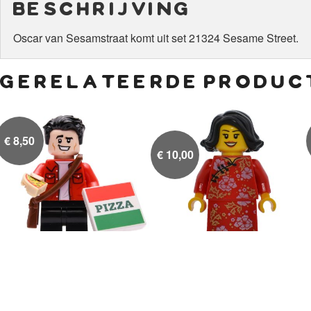
beschrijving
Oscar van Sesamstraat komt uit set 21324 Sesame Street.
gerelateerde produc
€
8,50
€
10,00
Joey Tribbiani met pizza
Chinees nieuw jaar,


moeder