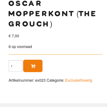
oscar
mopperkont (the
grouch)
€
7,00
6 op voorraad
Oscar

Mopperkont
(The
Grouch)
Artikelnummer:
ex023
Categorie:
Exclusief/overig
aantal