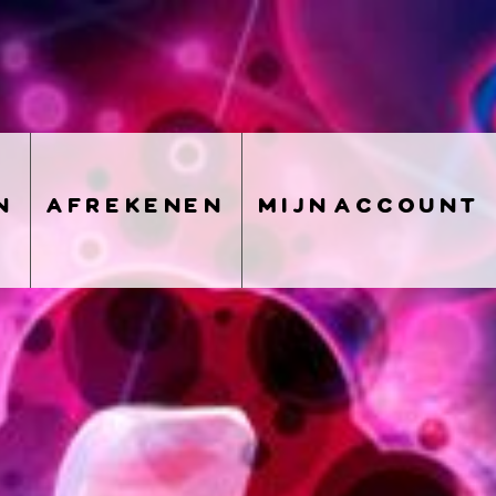
n
afrekenen
mijn account