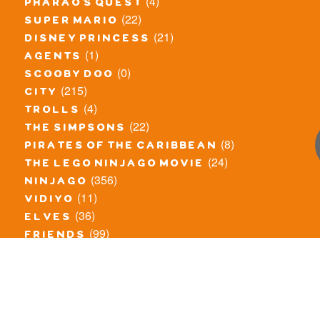
(4)
pharao's quest
(22)
super mario
(21)
disney princess
(1)
agents
(0)
scooby doo
(215)
city
(4)
trolls
(22)
the simpsons
(8)
pirates of the caribbean
(24)
the lego ninjago movie
(356)
ninjago
(11)
vidiyo
(36)
elves
(99)
friends
(8)
exclusieve / oude sets
(69)
the lego movie
(11)
overige series
(4)
atlantis