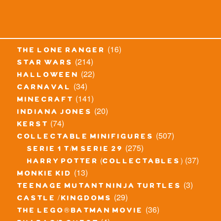
(16)
the lone ranger
(214)
star wars
(22)
halloween
(34)
carnaval
(141)
minecraft
(20)
indiana jones
(74)
kerst
(507)
collectable minifigures
(275)
serie 1 t/m serie 29
(37)
harry potter (collectables)
(13)
monkie kid
(3)
teenage mutant ninja turtles
(29)
castle / kingdoms
(36)
the lego® batman movie