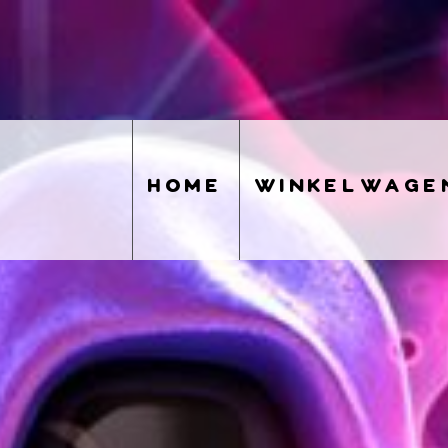
home
winkelwage