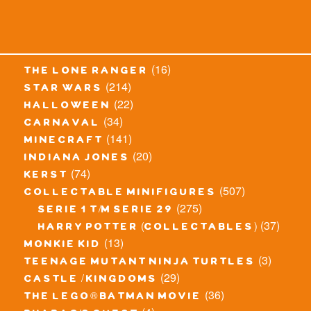
(16)
the lone ranger
(214)
star wars
(22)
halloween
(34)
carnaval
(141)
minecraft
(20)
indiana jones
(74)
kerst
(507)
collectable minifigures
(275)
serie 1 t/m serie 29
(37)
harry potter (collectables)
(13)
monkie kid
(3)
teenage mutant ninja turtles
(29)
castle / kingdoms
(36)
the lego® batman movie