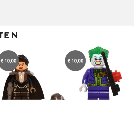
ten
€
10,00
€
10,00
Faora
The Joker

