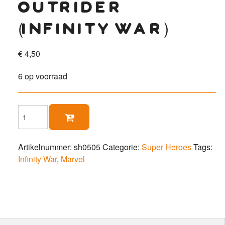
outrider
(infinity war)
€
4,50
6 op voorraad
Outrider

(Infinity
War)
aantal
Artikelnummer:
sh0505
Categorie:
Super Heroes
Tags:
Infinity War
,
Marvel