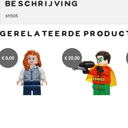
beschrijving
sh505
gerelateerde produc
€
8,00
€
20,00
Lois Lane
Robin in kleuren pak

