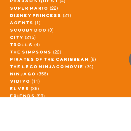
(4)
pharao's quest
(22)
super mario
(21)
disney princess
(1)
agents
(0)
scooby doo
(215)
city
(4)
trolls
(22)
the simpsons
(8)
pirates of the caribbean
(24)
the lego ninjago movie
(356)
ninjago
(11)
vidiyo
(36)
elves
(99)
friends
(8)
exclusieve / oude sets
(69)
the lego movie
(11)
overige series
(4)
atlantis