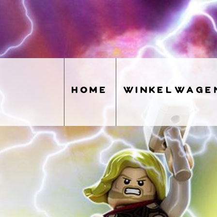
home
winkelwage