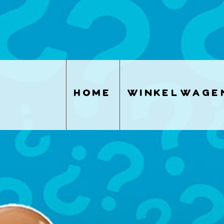
home
winkelwage