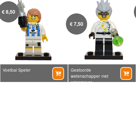
€
8,50
€
7,50
Voetbal Speler
Gestoorde


wetenschapper met
erlenmeyer