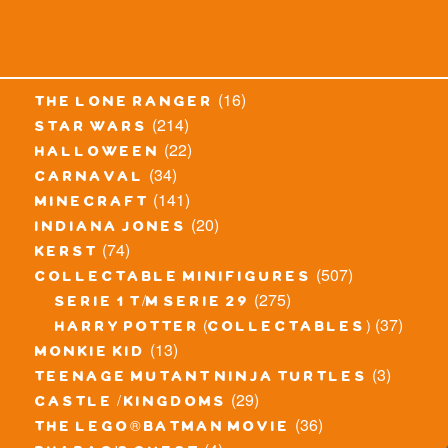
(16)
the lone ranger
(214)
star wars
(22)
halloween
(34)
carnaval
(141)
minecraft
(20)
indiana jones
(74)
kerst
(507)
collectable minifigures
(275)
serie 1 t/m serie 29
(37)
harry potter (collectables)
(13)
monkie kid
(3)
teenage mutant ninja turtles
(29)
castle / kingdoms
(36)
the lego® batman movie