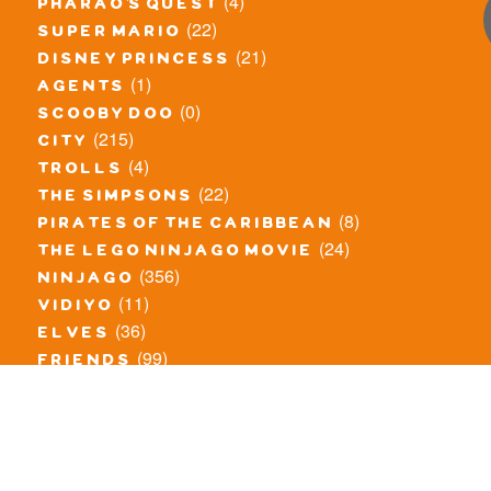
(4)
pharao's quest
(22)
super mario
(21)
disney princess
(1)
agents
(0)
scooby doo
(215)
city
(4)
trolls
(22)
the simpsons
(8)
pirates of the caribbean
(24)
the lego ninjago movie
(356)
ninjago
(11)
vidiyo
(36)
elves
(99)
friends
(8)
exclusieve / oude sets
(69)
the lego movie
(11)
overige series
(4)
atlantis