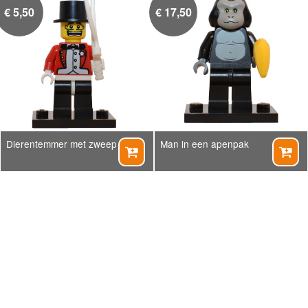
€
5,50
€
17,50
Dierentemmer met zweep
Man in een apenpak

