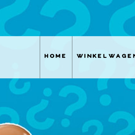
home
winkelwage