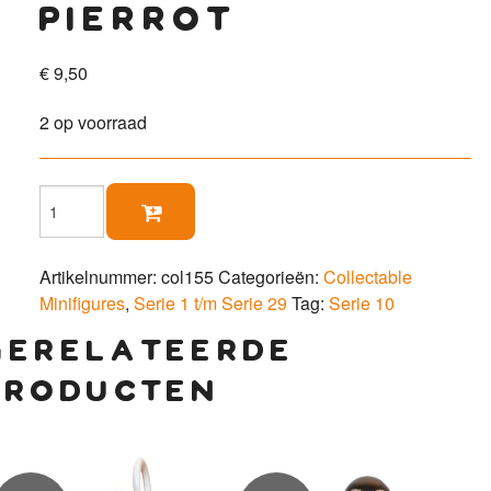
pierrot
€
9,50
2 op voorraad
Pierrot

aantal
Artikelnummer:
col155
Categorieën:
Collectable
Minifigures
,
Serie 1 t/m Serie 29
Tag:
Serie 10
gerelateerde
producten