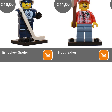
€
10,00
€
11,00
Ijshockey Speler
Houthakker

