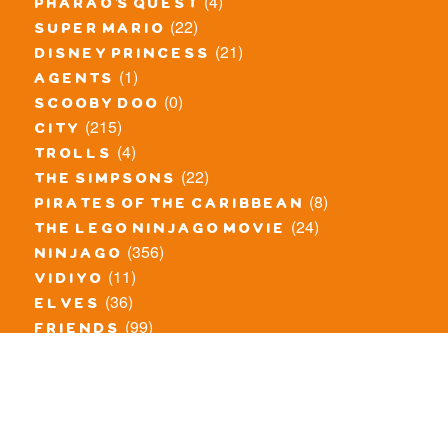
(4)
pharao's quest
(22)
super mario
(21)
disney princess
(1)
agents
(0)
scooby doo
(215)
city
(4)
trolls
(22)
the simpsons
(8)
pirates of the caribbean
(24)
the lego ninjago movie
(356)
ninjago
(11)
vidiyo
(36)
elves
(99)
friends
(8)
exclusieve / oude sets
(69)
the lego movie
(11)
overige series
(4)
atlantis