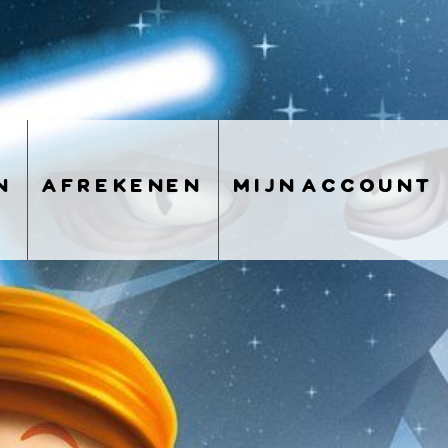
n
afrekenen
mijn account