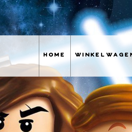
home
winkelwage