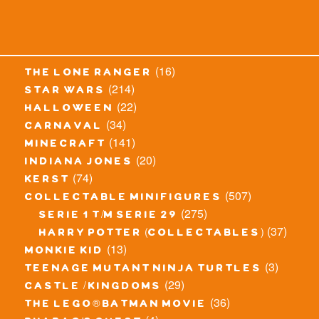
(16)
the lone ranger
(214)
star wars
(22)
halloween
(34)
carnaval
(141)
minecraft
(20)
indiana jones
(74)
kerst
(507)
collectable minifigures
(275)
serie 1 t/m serie 29
(37)
harry potter (collectables)
(13)
monkie kid
(3)
teenage mutant ninja turtles
(29)
castle / kingdoms
(36)
the lego® batman movie