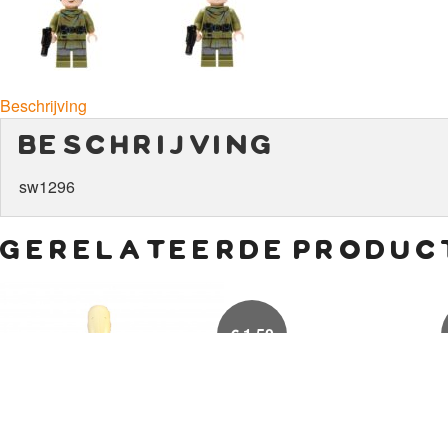
Beschrijving
beschrijving
sw1296
gerelateerde produc
€
1,50
€
4,50