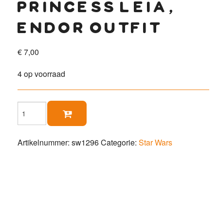
princess leia,
endor outfit
€
7,00
4 op voorraad
Princess

Leia,
Endor
outfit
Artikelnummer:
sw1296
Categorie:
Star Wars
aantal