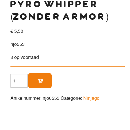
pyro whipper
(zonder armor)
€
5,50
njo553
3 op voorraad
Pyro

Whipper
(zonder
Armor)
Artikelnummer:
njo0553
Categorie:
Ninjago
aantal