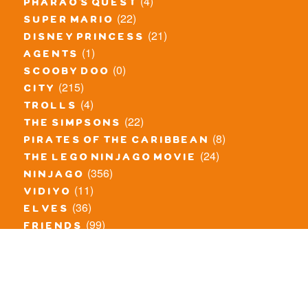
(4)
pharao's quest
(22)
super mario
(21)
disney princess
(1)
agents
(0)
scooby doo
(215)
city
(4)
trolls
(22)
the simpsons
(8)
pirates of the caribbean
(24)
the lego ninjago movie
(356)
ninjago
(11)
vidiyo
(36)
elves
(99)
friends
(8)
exclusieve / oude sets
(69)
the lego movie
(11)
overige series
(4)
atlantis