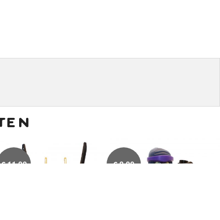
ten
€
11,00
€
8,00