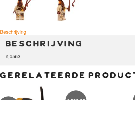
Beschrijving
beschrijving
njo553
gerelateerde produc
€
200,00
€
9,00