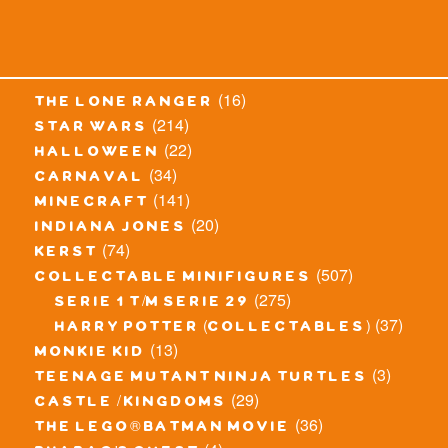
(16)
the lone ranger
(214)
star wars
(22)
halloween
(34)
carnaval
(141)
minecraft
(20)
indiana jones
(74)
kerst
(507)
collectable minifigures
(275)
serie 1 t/m serie 29
(37)
harry potter (collectables)
(13)
monkie kid
(3)
teenage mutant ninja turtles
(29)
castle / kingdoms
(36)
the lego® batman movie