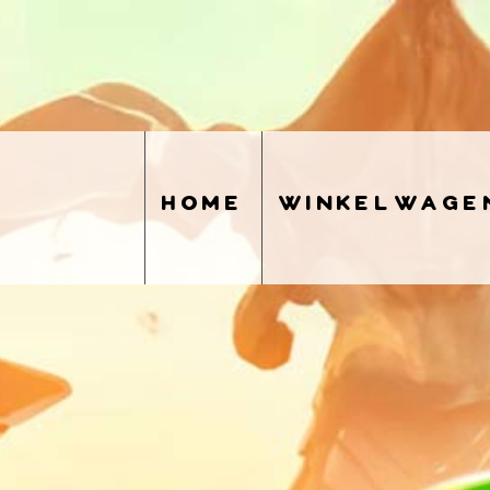
home
winkelwage