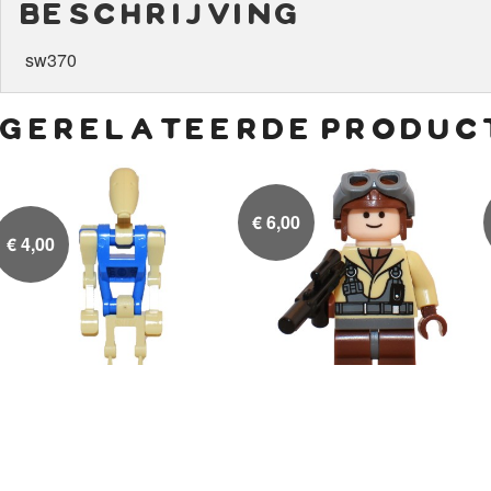
beschrijving
sw370
gerelateerde produc
€
6,00
€
4,00
Battle Droid Pilot with
Naboo Fighter Pilot


Blue Torso