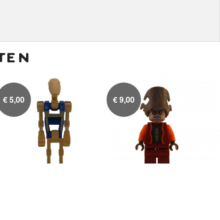
ten
€
5,00
€
9,00
Battle Droid Pilot Blue
Nute Gunray

