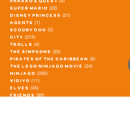
(4)
pharao's quest
(22)
super mario
(21)
disney princess
(1)
agents
(0)
scooby doo
(215)
city
(4)
trolls
(22)
the simpsons
(8)
pirates of the caribbean
(24)
the lego ninjago movie
(356)
ninjago
(11)
vidiyo
(36)
elves
(99)
friends
(8)
exclusieve / oude sets
(69)
the lego movie
(11)
overige series
(4)
atlantis