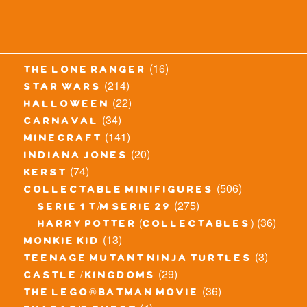
(16)
the lone ranger
(214)
star wars
(22)
halloween
(34)
carnaval
(141)
minecraft
(20)
indiana jones
(74)
kerst
(506)
collectable minifigures
(275)
serie 1 t/m serie 29
(36)
harry potter (collectables)
(13)
monkie kid
(3)
teenage mutant ninja turtles
(29)
castle / kingdoms
(36)
the lego® batman movie