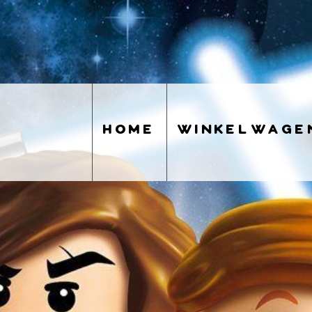
home
winkelwage