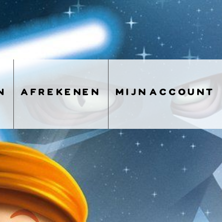
n
afrekenen
mijn account