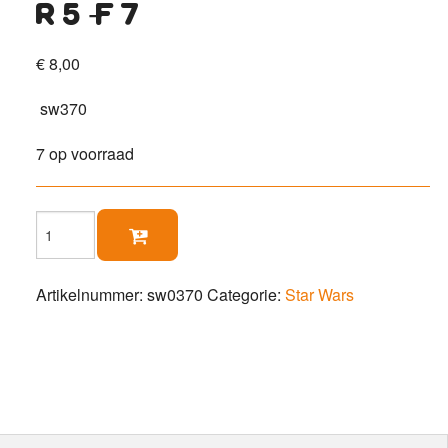
r5-f7
€
8,00
sw370
7 op voorraad
R5-

F7
aantal
Artikelnummer:
sw0370
Categorie:
Star Wars