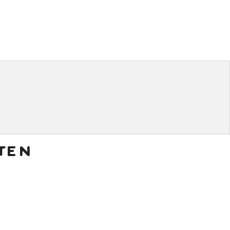
ten
€
6,50
€
8,50