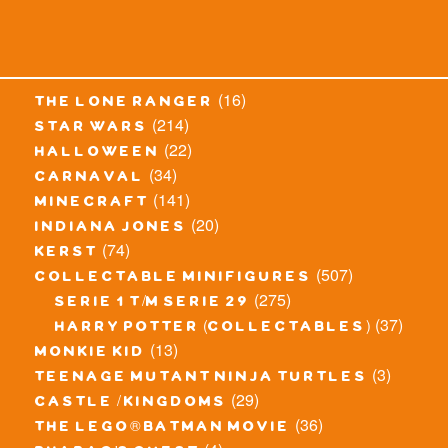
(16)
the lone ranger
(214)
star wars
(22)
halloween
(34)
carnaval
(141)
minecraft
(20)
indiana jones
(74)
kerst
(507)
collectable minifigures
(275)
serie 1 t/m serie 29
(37)
harry potter (collectables)
(13)
monkie kid
(3)
teenage mutant ninja turtles
(29)
castle / kingdoms
(36)
the lego® batman movie