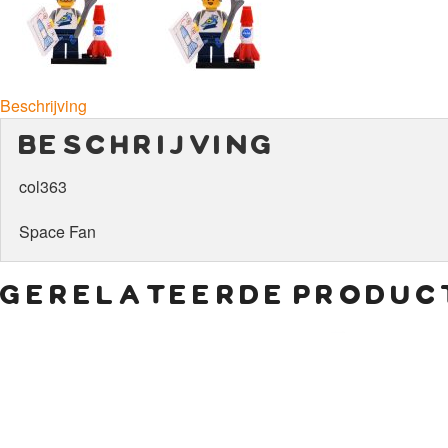
Beschrijving
beschrijving
col363
Space Fan
gerelateerde produc
€
5,50
€
6,00