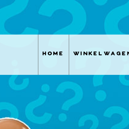
home
winkelwage