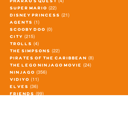
(4)
pharao's quest
(22)
super mario
(21)
disney princess
(1)
agents
(0)
scooby doo
(215)
city
(4)
trolls
(22)
the simpsons
(8)
pirates of the caribbean
(24)
the lego ninjago movie
(356)
ninjago
(11)
vidiyo
(36)
elves
(99)
friends
(8)
exclusieve / oude sets
(69)
the lego movie
(11)
overige series
(4)
atlantis