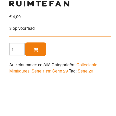
ruimtefan
€
4,00
3 op voorraad
Ruimtefan

aantal
Artikelnummer:
col363
Categorieën:
Collectable
Minifigures
,
Serie 1 t/m Serie 29
Tag:
Serie 20