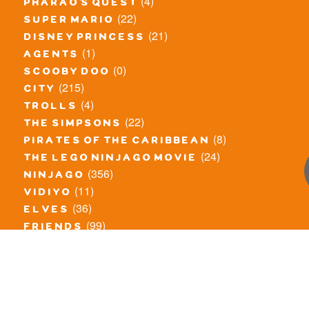
(4)
pharao's quest
(22)
super mario
(21)
disney princess
(1)
agents
(0)
scooby doo
(215)
city
(4)
trolls
(22)
the simpsons
(8)
pirates of the caribbean
(24)
the lego ninjago movie
(356)
ninjago
(11)
vidiyo
(36)
elves
(99)
friends
(8)
exclusieve / oude sets
(69)
the lego movie
(11)
overige series
(4)
atlantis