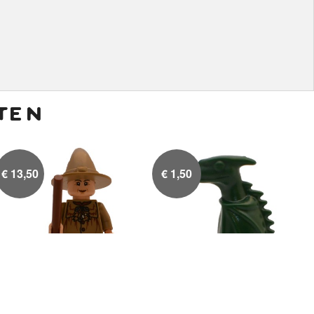
ten
€
13,50
€
1,50
Professor Pomona Stronk
Draakje Norbert