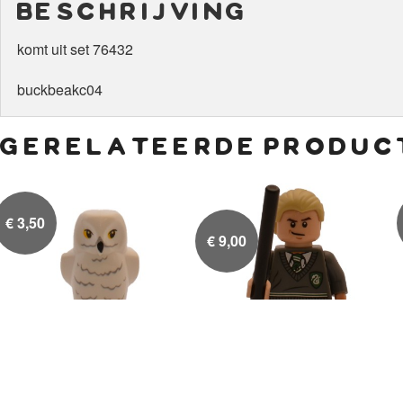
beschrijving
komt uit set 76432
buckbeakc04
gerelateerde produc
€
3,50
€
9,00
Hedwig, Witte Uil
Draco Malfidus in