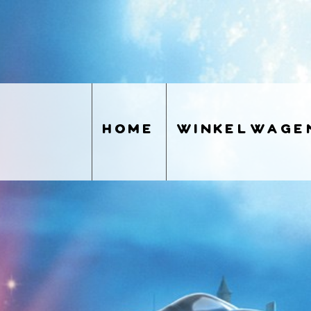
home
winkelwage