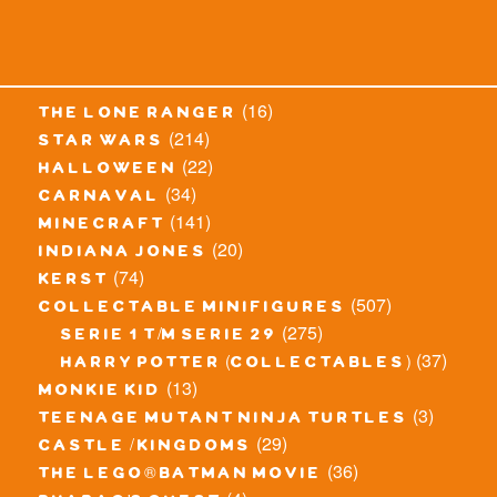
(16)
the lone ranger
(214)
star wars
(22)
halloween
(34)
carnaval
(141)
minecraft
(20)
indiana jones
(74)
kerst
(507)
collectable minifigures
(275)
serie 1 t/m serie 29
(37)
harry potter (collectables)
(13)
monkie kid
(3)
teenage mutant ninja turtles
(29)
castle / kingdoms
(36)
the lego® batman movie