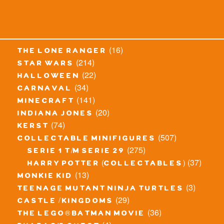
(16)
the lone ranger
(214)
star wars
(22)
halloween
(34)
carnaval
(141)
minecraft
(20)
indiana jones
(74)
kerst
(507)
collectable minifigures
(275)
serie 1 t/m serie 29
(37)
harry potter (collectables)
(13)
monkie kid
(3)
teenage mutant ninja turtles
(29)
castle / kingdoms
(36)
the lego® batman movie