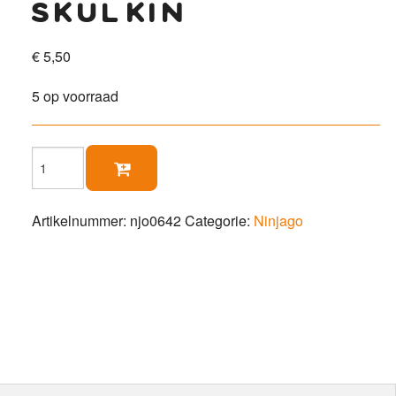
skulkin
€
5,50
5 op voorraad
Skulkin

aantal
Artikelnummer:
njo0642
Categorie:
Ninjago