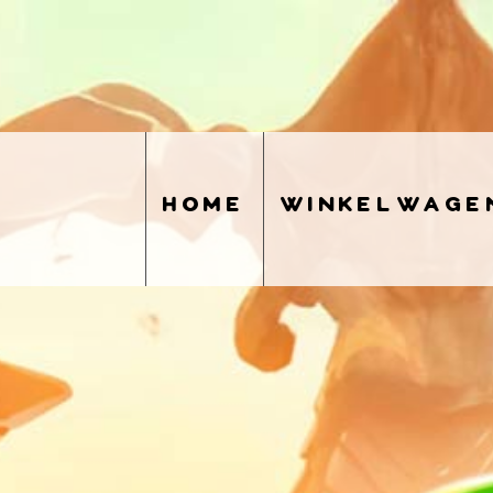
home
winkelwage