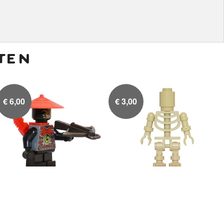
ten
€
6,00
€
3,00
Scout met geel gezicht
Ninjago bowling pin

