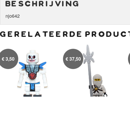
beschrijving
njo642
gerelateerde produc
€
3,50
€
37,50
Krazi
Zane

