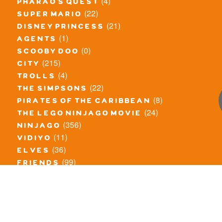
(4)
pharao's quest
(22)
super mario
(21)
disney princess
(1)
agents
(0)
scooby doo
(215)
city
(4)
trolls
(22)
the simpsons
(8)
pirates of the caribbean
(24)
the lego ninjago movie
(356)
ninjago
(11)
vidiyo
(36)
elves
(99)
friends
(8)
exclusieve / oude sets
(69)
the lego movie
(11)
overige series
(4)
atlantis