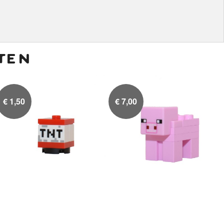
ten
€
1,50
€
7,00
TNT block
Varken

