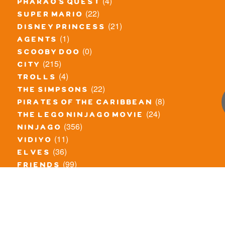
(4)
pharao's quest
(22)
super mario
(21)
disney princess
(1)
agents
(0)
scooby doo
(215)
city
(4)
trolls
(22)
the simpsons
(8)
pirates of the caribbean
(24)
the lego ninjago movie
(356)
ninjago
(11)
vidiyo
(36)
elves
(99)
friends
(8)
exclusieve / oude sets
(69)
the lego movie
(11)
overige series
(4)
atlantis