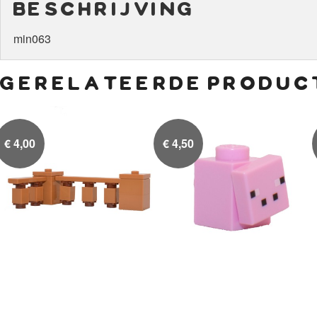
beschrijving
min063
gerelateerde produc
€
4,00
€
4,50
Hekjes
Micro Varken

