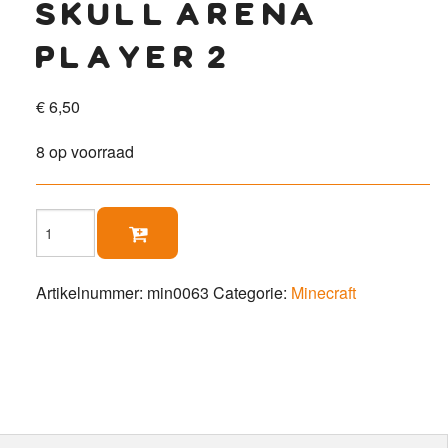
skull arena
player 2
€
6,50
8 op voorraad
Skull

Arena
Player
2
Artikelnummer:
min0063
Categorie:
Minecraft
aantal