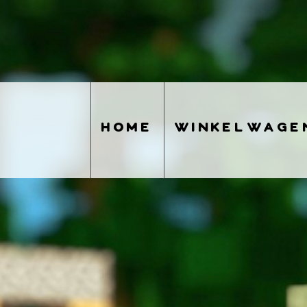
home
winkelwage