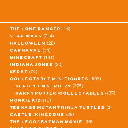
(16)
the lone ranger
(214)
star wars
(22)
halloween
(34)
carnaval
(141)
minecraft
(20)
indiana jones
(74)
kerst
(507)
collectable minifigures
(275)
serie 1 t/m serie 29
(37)
harry potter (collectables)
(13)
monkie kid
(3)
teenage mutant ninja turtles
(29)
castle / kingdoms
(36)
the lego® batman movie