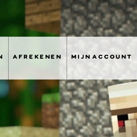
n
afrekenen
mijn account