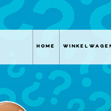
home
winkelwage