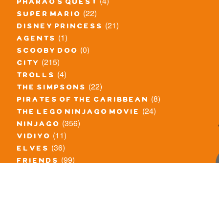
(4)
pharao's quest
(22)
super mario
(21)
disney princess
(1)
agents
(0)
scooby doo
(215)
city
(4)
trolls
(22)
the simpsons
(8)
pirates of the caribbean
(24)
the lego ninjago movie
(356)
ninjago
(11)
vidiyo
(36)
elves
(99)
friends
(8)
exclusieve / oude sets
(69)
the lego movie
(11)
overige series
(4)
atlantis