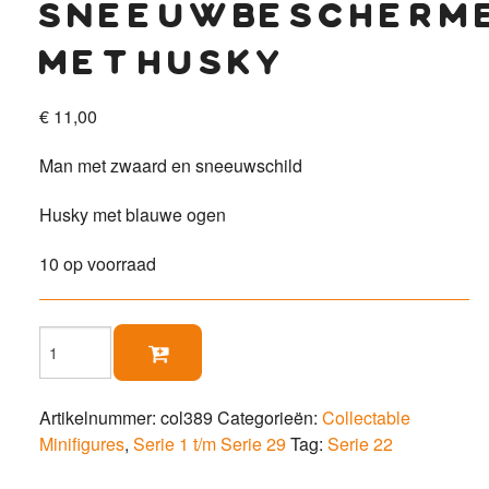
sneeuwbescherm
met husky
€
11,00
Man met zwaard en sneeuwschild
Husky met blauwe ogen
10 op voorraad
Sneeuwbeschermer

met
husky
aantal
Artikelnummer:
col389
Categorieën:
Collectable
Minifigures
,
Serie 1 t/m Serie 29
Tag:
Serie 22