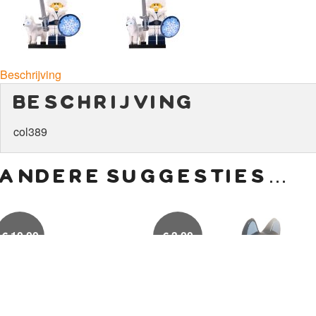
Beschrijving
beschrijving
col389
andere suggesties…
€
10,00
€
3,00