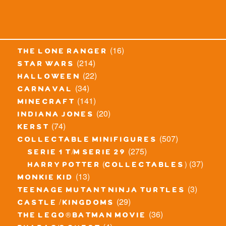
(16)
the lone ranger
(214)
star wars
(22)
halloween
(34)
carnaval
(141)
minecraft
(20)
indiana jones
(74)
kerst
(507)
collectable minifigures
(275)
serie 1 t/m serie 29
(37)
harry potter (collectables)
(13)
monkie kid
(3)
teenage mutant ninja turtles
(29)
castle / kingdoms
(36)
the lego® batman movie