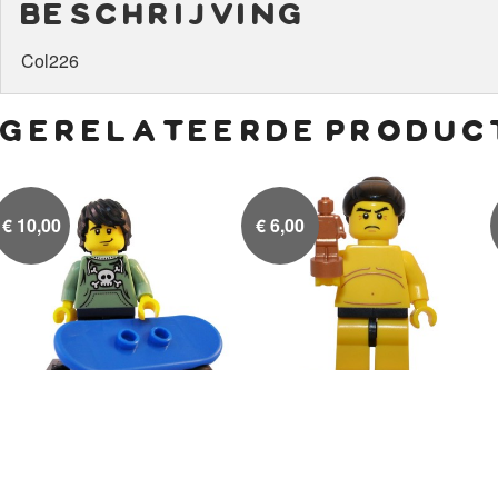
beschrijving
Col226
gerelateerde produc
€
10,00
€
6,00
Skater
Sumo worstelaar

