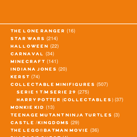
(16)
the lone ranger
(214)
star wars
(22)
halloween
(34)
carnaval
(141)
minecraft
(20)
indiana jones
(74)
kerst
(507)
collectable minifigures
(275)
serie 1 t/m serie 29
(37)
harry potter (collectables)
(13)
monkie kid
(3)
teenage mutant ninja turtles
(29)
castle / kingdoms
(36)
the lego® batman movie