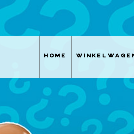
home
winkelwage