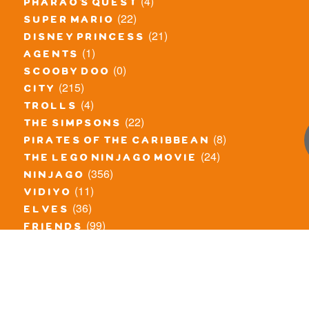
(4)
pharao's quest
(22)
super mario
(21)
disney princess
(1)
agents
(0)
scooby doo
(215)
city
(4)
trolls
(22)
the simpsons
(8)
pirates of the caribbean
(24)
the lego ninjago movie
(356)
ninjago
(11)
vidiyo
(36)
elves
(99)
friends
(8)
exclusieve / oude sets
(69)
the lego movie
(11)
overige series
(4)
atlantis