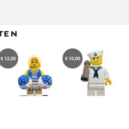
ten
€
12,50
€
10,00
Cheerleader (blauw)
Matroos

