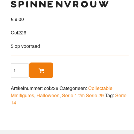
spinnenvrouw
€
9,00
Col226
5 op voorraad
Spinnenvrouw

aantal
Artikelnummer:
col226
Categorieën:
Collectable
Minifigures
,
Halloween
,
Serie 1 t/m Serie 29
Tag:
Serie
14