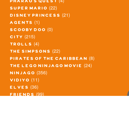
(4)
pharao's quest
(22)
super mario
(21)
disney princess
(1)
agents
(0)
scooby doo
(215)
city
(4)
trolls
(22)
the simpsons
(8)
pirates of the caribbean
(24)
the lego ninjago movie
(356)
ninjago
(11)
vidiyo
(36)
elves
(99)
friends
(8)
exclusieve / oude sets
(69)
the lego movie
(11)
overige series
(4)
atlantis