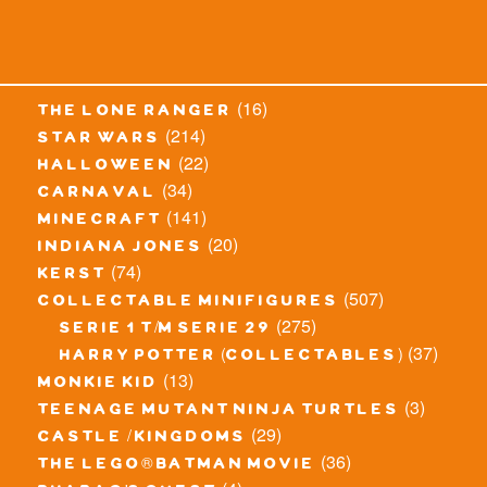
(16)
the lone ranger
(214)
star wars
(22)
halloween
(34)
carnaval
(141)
minecraft
(20)
indiana jones
(74)
kerst
(507)
collectable minifigures
(275)
serie 1 t/m serie 29
(37)
harry potter (collectables)
(13)
monkie kid
(3)
teenage mutant ninja turtles
(29)
castle / kingdoms
(36)
the lego® batman movie