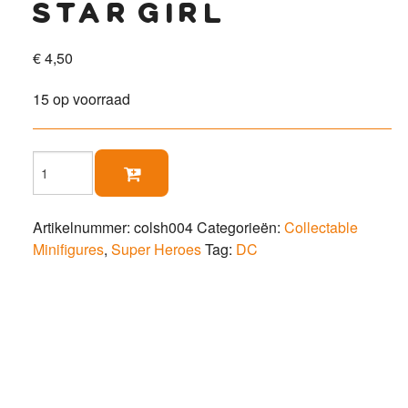
star girl
€
4,50
15 op voorraad
Star

Girl
aantal
Artikelnummer:
colsh004
Categorieën:
Collectable
Minifigures
,
Super Heroes
Tag:
DC