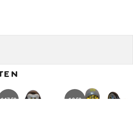
ten
€
17,50
€
8,50