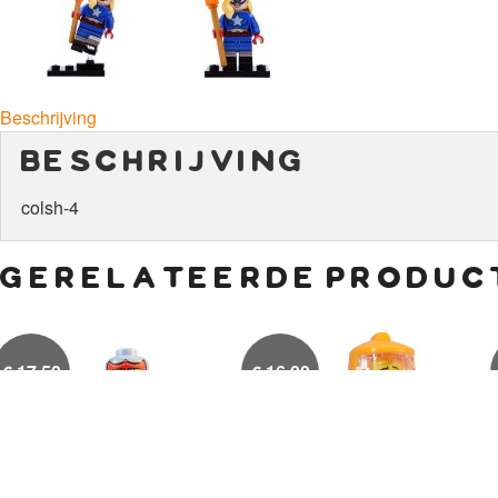
Beschrijving
beschrijving
colsh-4
gerelateerde produc
€
17,50
€
16,00