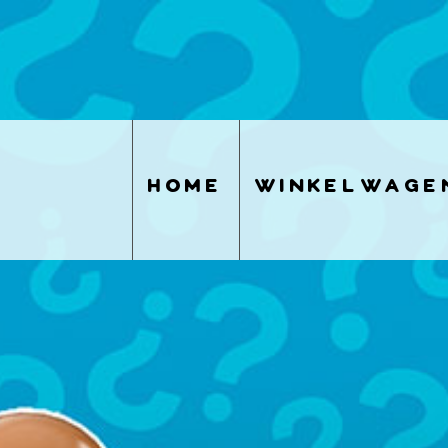
home
winkelwage