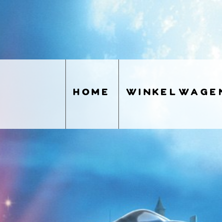
home
winkelwage