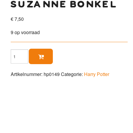
suzanne bonkel
€
7,50
9 op voorraad
Suzanne

Bonkel
aantal
Artikelnummer:
hp0149
Categorie:
Harry Potter