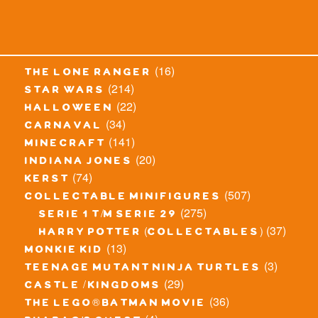
(16)
the lone ranger
(214)
star wars
(22)
halloween
(34)
carnaval
(141)
minecraft
(20)
indiana jones
(74)
kerst
(507)
collectable minifigures
(275)
serie 1 t/m serie 29
(37)
harry potter (collectables)
(13)
monkie kid
(3)
teenage mutant ninja turtles
(29)
castle / kingdoms
(36)
the lego® batman movie