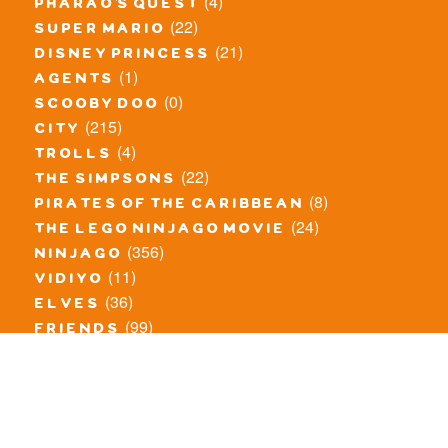
(4)
pharao's quest
(22)
super mario
(21)
disney princess
(1)
agents
(0)
scooby doo
(215)
city
(4)
trolls
(22)
the simpsons
(8)
pirates of the caribbean
(24)
the lego ninjago movie
(356)
ninjago
(11)
vidiyo
(36)
elves
(99)
friends
(8)
exclusieve / oude sets
(69)
the lego movie
(11)
overige series
(4)
atlantis