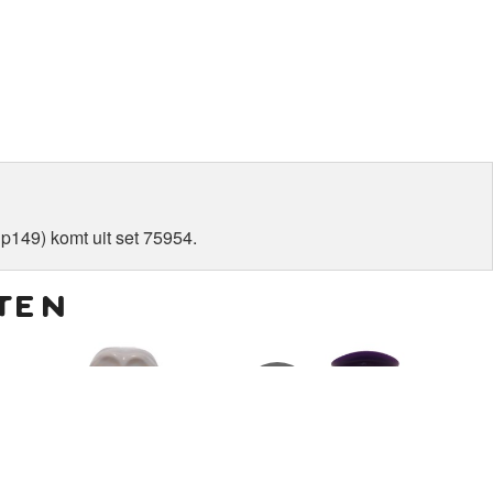
hp149) komt uit set 75954.
ten
€
8,00
€
16,00