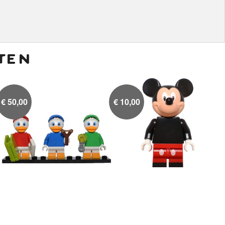
ten
€
50,00
€
10,00
Kwik, Kwek en Kwak
Mickey Mouse

