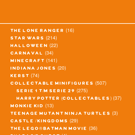
(16)
the lone ranger
(214)
star wars
(22)
halloween
(34)
carnaval
(141)
minecraft
(20)
indiana jones
(74)
kerst
(507)
collectable minifigures
(275)
serie 1 t/m serie 29
(37)
harry potter (collectables)
(13)
monkie kid
(3)
teenage mutant ninja turtles
(29)
castle / kingdoms
(36)
the lego® batman movie