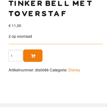
tinker bell met
toverstaf
€
11,00
2 op voorraad
Tinker

Bell
met
toverstaf
Artikelnummer:
dis0086
Categorie:
Disney
aantal