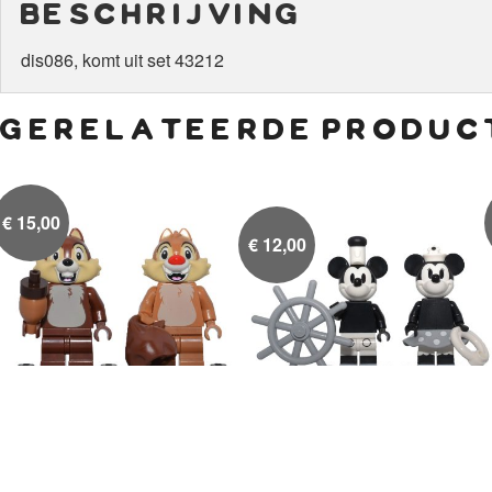
beschrijving
dis086, komt uit set 43212
gerelateerde produc
€
15,00
€
12,00
Knabbel en Babbel
Mickey en Minnie (zwart-


wit)