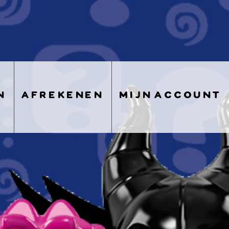
n
afrekenen
mijn account