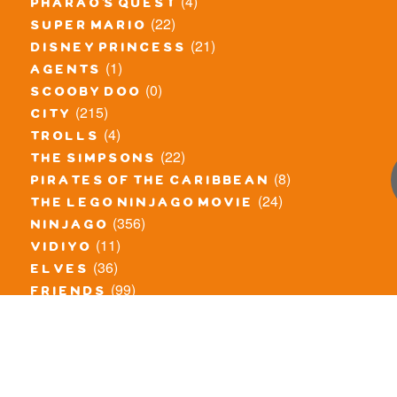
(4)
pharao's quest
(22)
super mario
(21)
disney princess
(1)
agents
(0)
scooby doo
(215)
city
(4)
trolls
(22)
the simpsons
(8)
pirates of the caribbean
(24)
the lego ninjago movie
(356)
ninjago
(11)
vidiyo
(36)
elves
(99)
friends
(8)
exclusieve / oude sets
(69)
the lego movie
(11)
overige series
(4)
atlantis