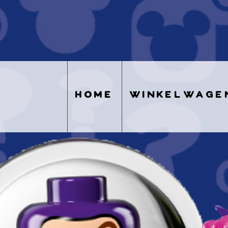
home
winkelwage