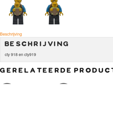
Beschrijving
beschrijving
cty 918 en cty919
gerelateerde produc
€
10,00
€
3,00