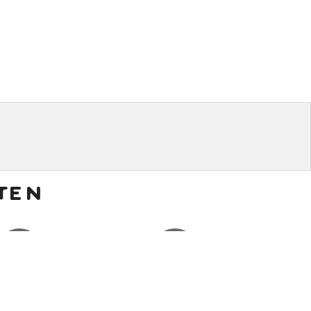
ten
€
20,00
€
0,50