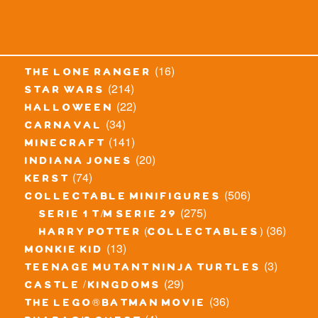
(16)
the lone ranger
(214)
star wars
(22)
halloween
(34)
carnaval
(141)
minecraft
(20)
indiana jones
(74)
kerst
(506)
collectable minifigures
(275)
serie 1 t/m serie 29
(36)
harry potter (collectables)
(13)
monkie kid
(3)
teenage mutant ninja turtles
(29)
castle / kingdoms
(36)
the lego® batman movie