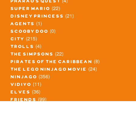
(4)
pharao's quest
(22)
super mario
(21)
disney princess
(1)
agents
(0)
scooby doo
(215)
city
(4)
trolls
(22)
the simpsons
(8)
pirates of the caribbean
(24)
the lego ninjago movie
(356)
ninjago
(11)
vidiyo
(36)
elves
(99)
friends
(8)
exclusieve / oude sets
(69)
the lego movie
(11)
overige series
(4)
atlantis