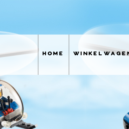
home
winkelwage