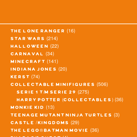
(16)
the lone ranger
(214)
star wars
(22)
halloween
(34)
carnaval
(141)
minecraft
(20)
indiana jones
(74)
kerst
(506)
collectable minifigures
(275)
serie 1 t/m serie 29
(36)
harry potter (collectables)
(13)
monkie kid
(3)
teenage mutant ninja turtles
(29)
castle / kingdoms
(36)
the lego® batman movie