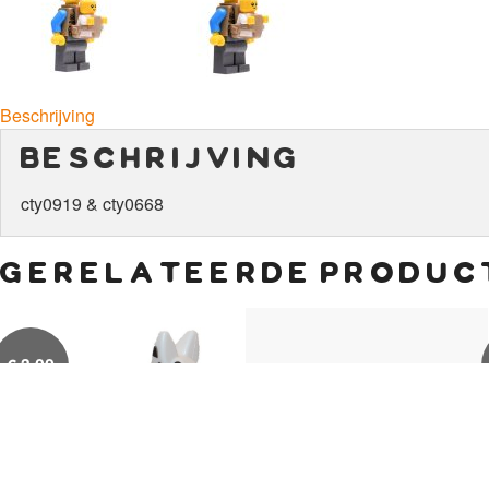
Beschrijving
beschrijving
cty0919 & cty0668
gerelateerde produc
€
3,00
€
0,50