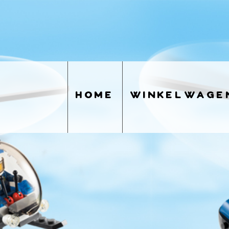
home
winkelwage