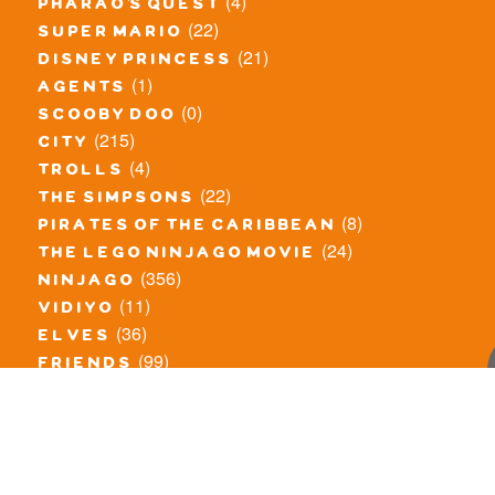
(4)
pharao's quest
(22)
super mario
(21)
disney princess
(1)
agents
(0)
scooby doo
(215)
city
(4)
trolls
(22)
the simpsons
(8)
pirates of the caribbean
(24)
the lego ninjago movie
(356)
ninjago
(11)
vidiyo
(36)
elves
(99)
friends
(8)
exclusieve / oude sets
(69)
the lego movie
(11)
overige series
(4)
atlantis