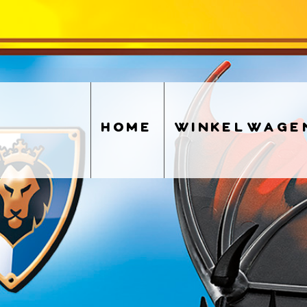
home
winkelwage