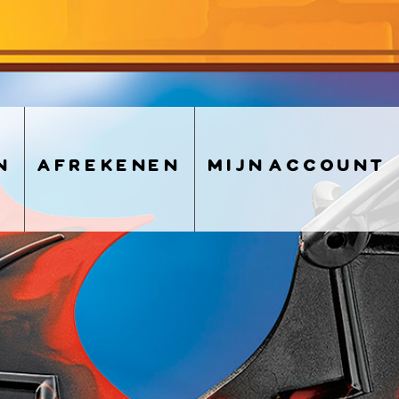
n
afrekenen
mijn account