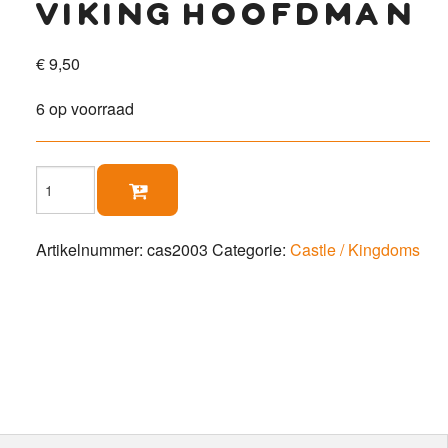
viking hoofdman
€
9,50
6 op voorraad
Viking

Hoofdman
aantal
Artikelnummer:
cas2003
Categorie:
Castle / Kingdoms