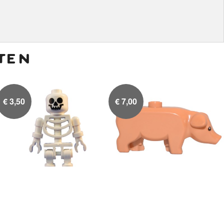
ten
€
3,50
€
7,00
Skeleton Old
Varken

