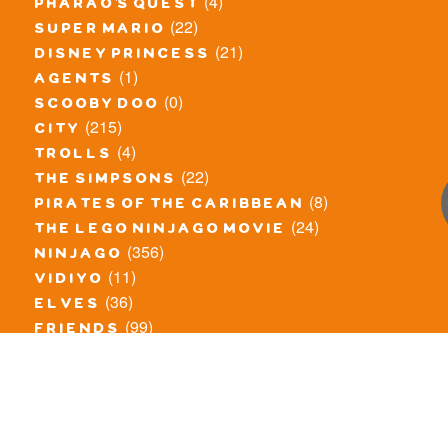
(4)
pharao's quest
(22)
super mario
(21)
disney princess
(1)
agents
(0)
scooby doo
(215)
city
(4)
trolls
(22)
the simpsons
(8)
pirates of the caribbean
(24)
the lego ninjago movie
(356)
ninjago
(11)
vidiyo
(36)
elves
(99)
friends
(8)
exclusieve / oude sets
(69)
the lego movie
(11)
overige series
(4)
atlantis