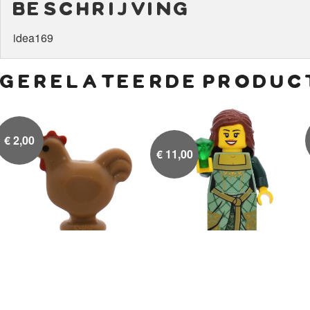
beschrijving
idea169
gerelateerde produc
€
2,00
€
11,00
Dark tan kip
Prinses met groene jurk


en smaragd