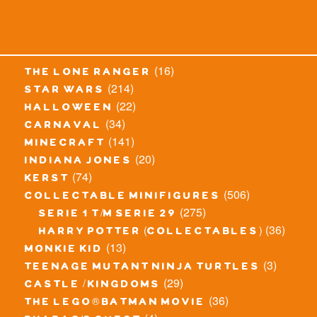
(16)
the lone ranger
(214)
star wars
(22)
halloween
(34)
carnaval
(141)
minecraft
(20)
indiana jones
(74)
kerst
(506)
collectable minifigures
(275)
serie 1 t/m serie 29
(36)
harry potter (collectables)
(13)
monkie kid
(3)
teenage mutant ninja turtles
(29)
castle / kingdoms
(36)
the lego® batman movie