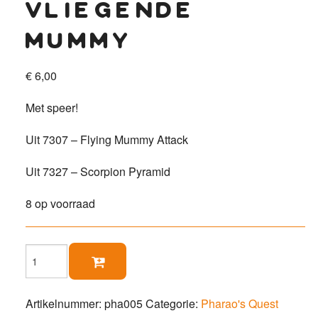
vliegende
mummy
€
6,00
Met speer!
Uit 7307 – Flying Mummy Attack
Uit 7327 – Scorpion Pyramid
8 op voorraad
Vliegende

Mummy
aantal
Artikelnummer:
pha005
Categorie:
Pharao's Quest