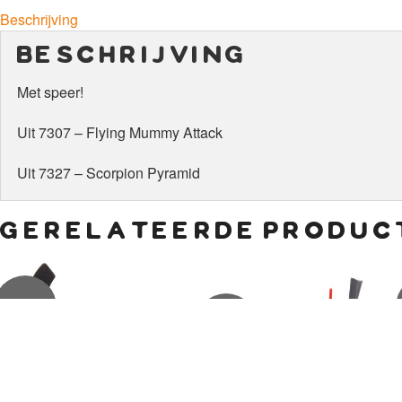
Beschrijving
beschrijving
Met speer!
Uit 7307 – Flying Mummy Attack
Uit 7327 – Scorpion Pyramid
gerelateerde produc
€
7,50
€
9,00