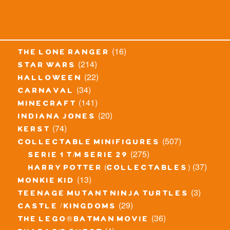
(16)
the lone ranger
(214)
star wars
(22)
halloween
(34)
carnaval
(141)
minecraft
(20)
indiana jones
(74)
kerst
(507)
collectable minifigures
(275)
serie 1 t/m serie 29
(37)
harry potter (collectables)
(13)
monkie kid
(3)
teenage mutant ninja turtles
(29)
castle / kingdoms
(36)
the lego® batman movie