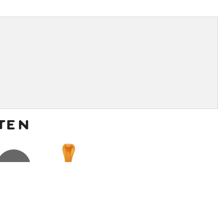
ten
€
7,50