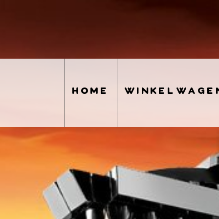
home
winkelwage