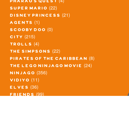
(4)
pharao's quest
(22)
super mario
(21)
disney princess
(1)
agents
(0)
scooby doo
(215)
city
(4)
trolls
(22)
the simpsons
(8)
pirates of the caribbean
(24)
the lego ninjago movie
(356)
ninjago
(11)
vidiyo
(36)
elves
(99)
friends
(8)
exclusieve / oude sets
(69)
the lego movie
(11)
overige series
(4)
atlantis