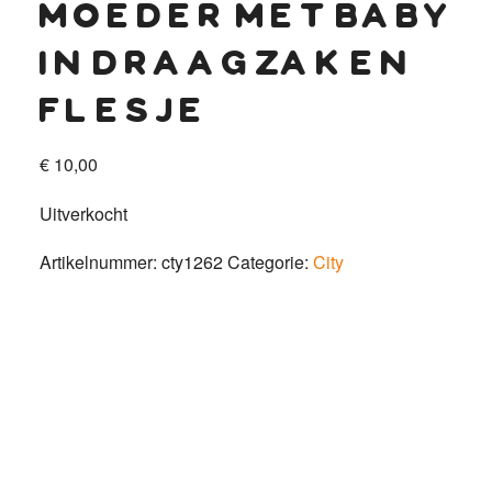
moeder met baby
in draagzak en
flesje
€
10,00
Uitverkocht
Artikelnummer:
cty1262
Categorie:
City