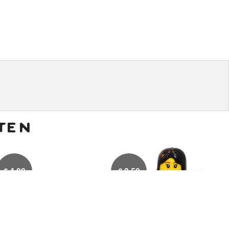
ten
€
4,00
€
3,50