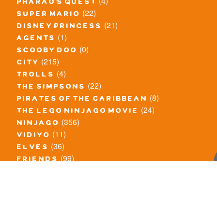
(4)
pharao's quest
(22)
super mario
(21)
disney princess
(1)
agents
(0)
scooby doo
(215)
city
(4)
trolls
(22)
the simpsons
(8)
pirates of the caribbean
(24)
the lego ninjago movie
(356)
ninjago
(11)
vidiyo
(36)
elves
(99)
friends
(8)
exclusieve / oude sets
(69)
the lego movie
(11)
overige series
(4)
atlantis