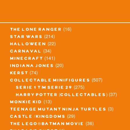
(16)
the lone ranger
(214)
star wars
(22)
halloween
(34)
carnaval
(141)
minecraft
(20)
indiana jones
(74)
kerst
(507)
collectable minifigures
(275)
serie 1 t/m serie 29
(37)
harry potter (collectables)
(13)
monkie kid
(3)
teenage mutant ninja turtles
(29)
castle / kingdoms
(36)
the lego® batman movie