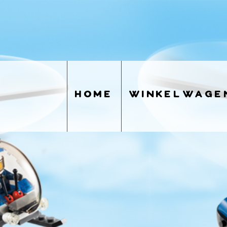
home
winkelwage