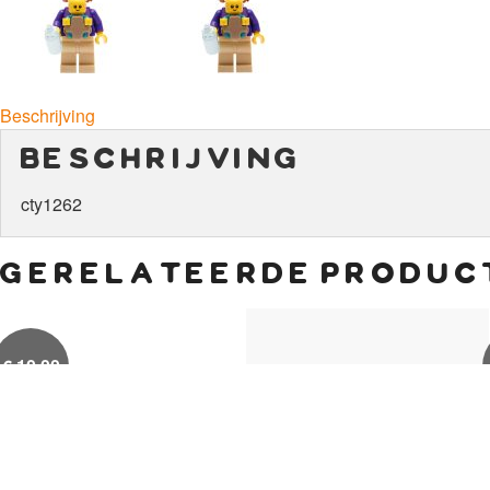
Beschrijving
beschrijving
cty1262
gerelateerde produc
€
10,00
€
0,50