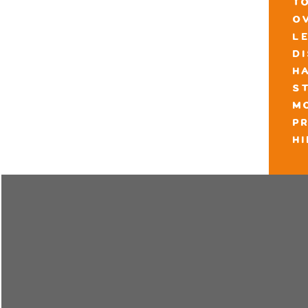
t
o
l
d
h
s
m
pr
h