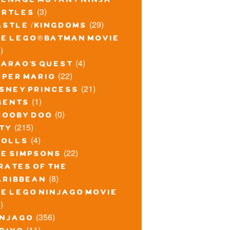
eenage mutant ninja
(3)
urtles
(29)
astle / kingdoms
he lego® batman movie
)
(4)
harao's quest
(22)
uper mario
(21)
isney princess
(1)
gents
(0)
cooby doo
(215)
ity
(4)
rolls
(22)
he simpsons
rates of the
(8)
aribbean
he lego ninjago movie
)
(356)
injago
(11)