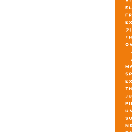
v
e
f
e
(8)
t
o
m
s
e
th
j
p
u
s
n