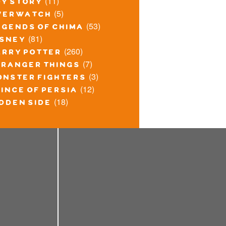
(11)
oy story
(5)
verwatch
(53)
egends of chima
(81)
isney
(260)
arry potter
(7)
tranger things
(3)
onster fighters
(12)
ince of persia
(18)
idden side