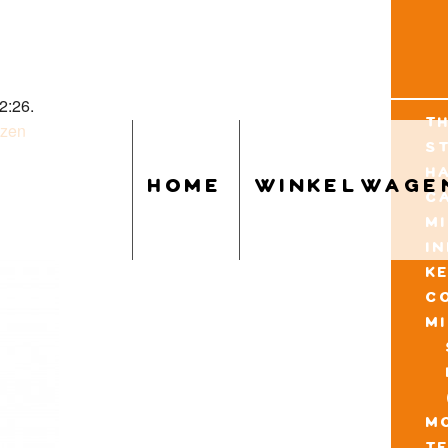
2:26.
t
uzen
s
h
home
winkelwage
c
m
i
k
c
m
mo