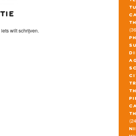
t
t
tie
c
t
(36
 iets wilt schrijven.
p
s
d
a
s
c
t
t
pi
c
t
(24
n