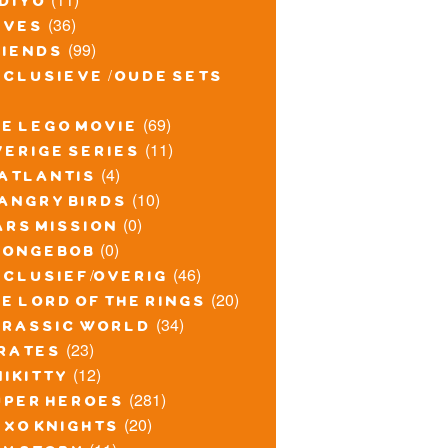
idiyo
(36)
lves
(99)
riends
xclusieve / oude sets
(69)
he lego movie
(11)
verige series
(4)
atlantis
(10)
angry birds
(0)
ars mission
(0)
pongebob
(46)
xclusief/overig
(20)
e lord of the rings
(34)
urassic world
(23)
irates
(12)
nikitty
(281)
uper heroes
(20)
exo knights