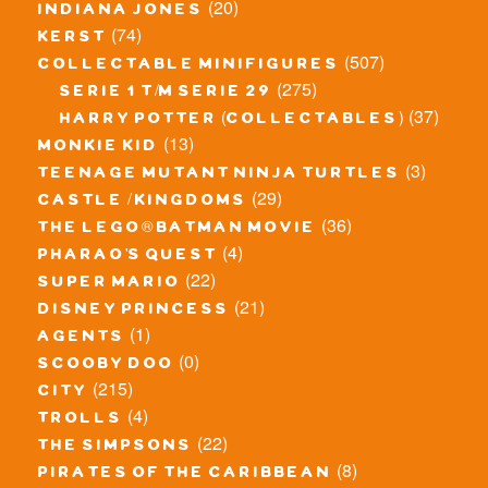
(20)
indiana jones
(74)
kerst
(507)
collectable minifigures
(275)
serie 1 t/m serie 29
(37)
harry potter (collectables)
(13)
monkie kid
(3)
teenage mutant ninja turtles
(29)
castle / kingdoms
(36)
the lego® batman movie
(4)
pharao's quest
(22)
super mario
(21)
disney princess
(1)
agents
(0)
scooby doo
(215)
city
(4)
trolls
(22)
the simpsons
(8)
pirates of the caribbean