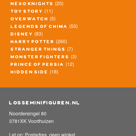
(20)
nexo knights
(11)
toy story
(5)
overwatch
(53)
legends of chima
(83)
disney
(260)
harry potter
(7)
stranger things
(3)
monster fighters
(12)
prince of persia
(18)
hidden side
losseminifiguren.nl
Noordersingel 80
3781XK Voorthuizen
Let op: Postadres, geen winkel.