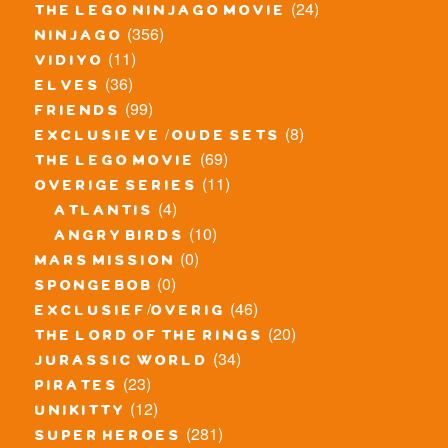
(24)
the lego ninjago movie
(356)
ninjago
(11)
vidiyo
(36)
elves
(99)
friends
(8)
exclusieve / oude sets
(69)
the lego movie
(11)
overige series
(4)
atlantis
(10)
angry birds
(0)
mars mission
(0)
spongebob
(46)
exclusief/overig
(20)
the lord of the rings
(34)
jurassic world
(23)
pirates
(12)
unikitty
(281)
super heroes