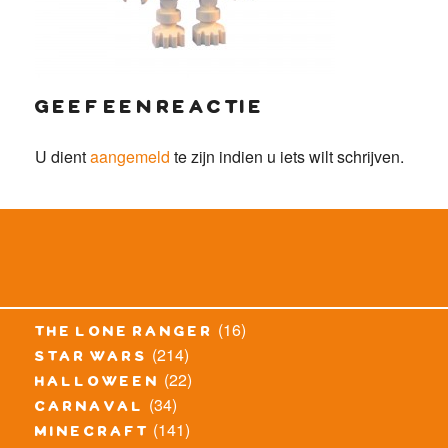
geef een reactie
U dient
aangemeld
te zijn indien u iets wilt schrijven.
(16)
the lone ranger
(214)
star wars
(22)
halloween
(34)
carnaval
(141)
minecraft