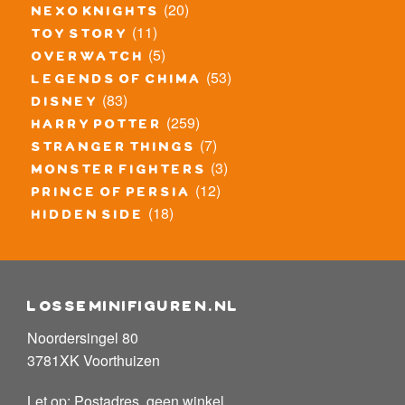
(20)
nexo knights
(11)
toy story
(5)
overwatch
(53)
legends of chima
(83)
disney
(259)
harry potter
(7)
stranger things
(3)
monster fighters
(12)
prince of persia
(18)
hidden side
losseminifiguren.nl
Noordersingel 80
3781XK Voorthuizen
Let op: Postadres, geen winkel.