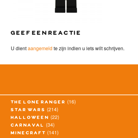
geef een reactie
U dient
aangemeld
te zijn indien u iets wilt schrijven.
(16)
the lone ranger
(214)
star wars
(22)
halloween
(34)
carnaval
(141)
minecraft