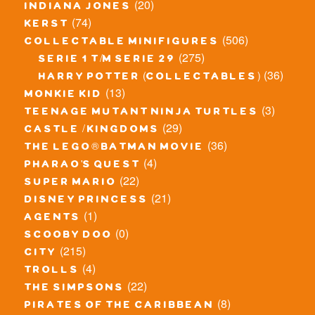
(20)
indiana jones
(74)
kerst
(506)
collectable minifigures
(275)
serie 1 t/m serie 29
(36)
harry potter (collectables)
(13)
monkie kid
(3)
teenage mutant ninja turtles
(29)
castle / kingdoms
(36)
the lego® batman movie
(4)
pharao's quest
(22)
super mario
(21)
disney princess
(1)
agents
(0)
scooby doo
(215)
city
(4)
trolls
(22)
the simpsons
(8)
pirates of the caribbean