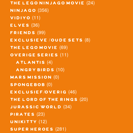
(24)
the lego ninjago movie
(356)
ninjago
(11)
vidiyo
(36)
elves
(99)
friends
(8)
exclusieve / oude sets
(69)
the lego movie
(11)
overige series
(4)
atlantis
(10)
angry birds
(0)
mars mission
(0)
spongebob
(46)
exclusief/overig
(20)
the lord of the rings
(34)
jurassic world
(23)
pirates
(12)
unikitty
(281)
super heroes