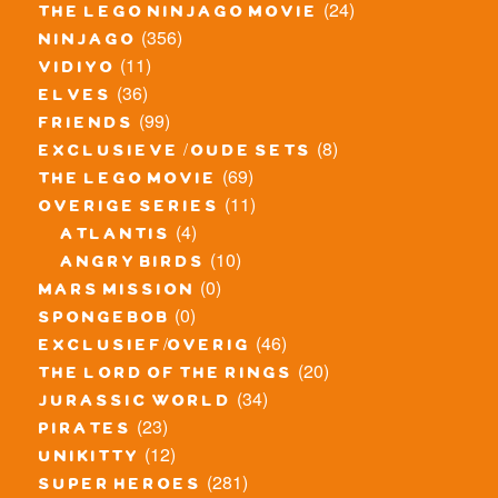
(24)
the lego ninjago movie
(356)
ninjago
(11)
vidiyo
(36)
elves
(99)
friends
(8)
exclusieve / oude sets
(69)
the lego movie
(11)
overige series
(4)
atlantis
(10)
angry birds
(0)
mars mission
(0)
spongebob
(46)
exclusief/overig
(20)
the lord of the rings
(34)
jurassic world
(23)
pirates
(12)
unikitty
(281)
super heroes