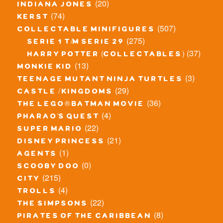
(20)
indiana jones
(74)
kerst
(507)
collectable minifigures
(275)
serie 1 t/m serie 29
(37)
harry potter (collectables)
(13)
monkie kid
(3)
teenage mutant ninja turtles
(29)
castle / kingdoms
(36)
the lego® batman movie
(4)
pharao's quest
(22)
super mario
(21)
disney princess
(1)
agents
(0)
scooby doo
(215)
city
(4)
trolls
(22)
the simpsons
(8)
pirates of the caribbean