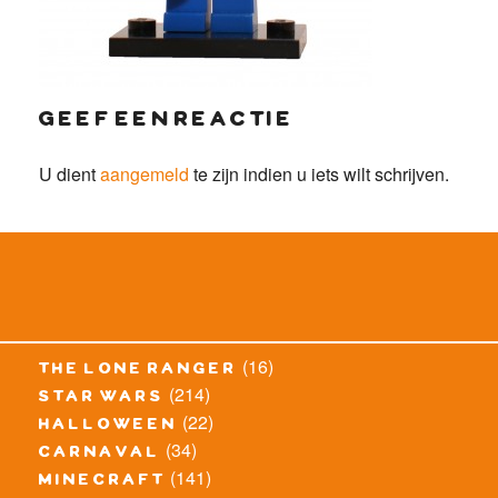
geef een reactie
U dient
aangemeld
te zijn indien u iets wilt schrijven.
(16)
the lone ranger
(214)
star wars
(22)
halloween
(34)
carnaval
(141)
minecraft