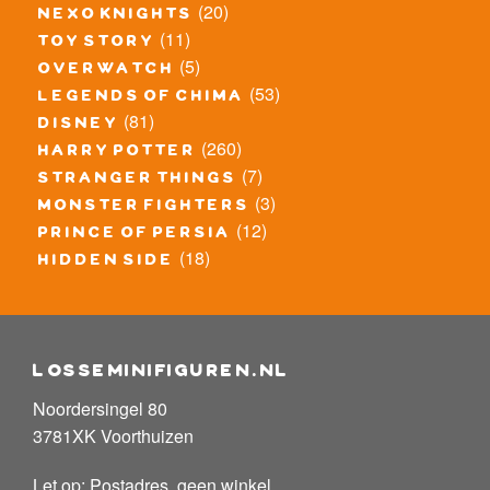
(20)
nexo knights
(11)
toy story
(5)
overwatch
(53)
legends of chima
(81)
disney
(260)
harry potter
(7)
stranger things
(3)
monster fighters
(12)
prince of persia
(18)
hidden side
losseminifiguren.nl
Noordersingel 80
3781XK Voorthuizen
Let op: Postadres, geen winkel.