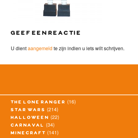
geef een reactie
U dient
aangemeld
te zijn indien u iets wilt schrijven.
(16)
the lone ranger
(214)
star wars
(22)
halloween
(34)
carnaval
(141)
minecraft