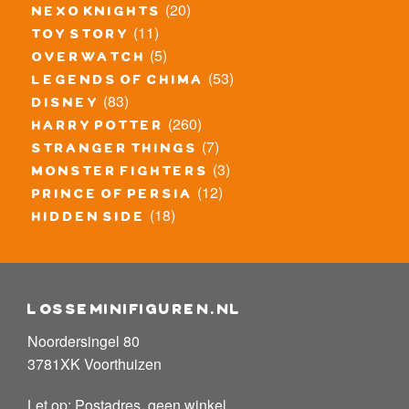
(20)
nexo knights
(11)
toy story
(5)
overwatch
(53)
legends of chima
(83)
disney
(260)
harry potter
(7)
stranger things
(3)
monster fighters
(12)
prince of persia
(18)
hidden side
losseminifiguren.nl
Noordersingel 80
3781XK Voorthuizen
Let op: Postadres, geen winkel.