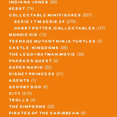
(20)
indiana jones
(74)
kerst
(507)
collectable minifigures
(275)
serie 1 t/m serie 29
(37)
harry potter (collectables)
(13)
monkie kid
(3)
teenage mutant ninja turtles
(29)
castle / kingdoms
(36)
the lego® batman movie
(4)
pharao's quest
(22)
super mario
(21)
disney princess
(1)
agents
(0)
scooby doo
(215)
city
(4)
trolls
(22)
the simpsons
(8)
pirates of the caribbean