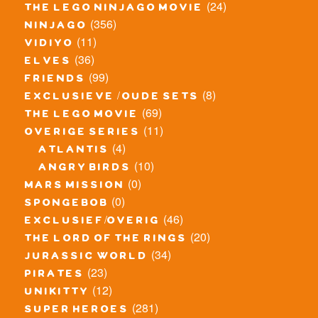
(24)
the lego ninjago movie
(356)
ninjago
(11)
vidiyo
(36)
elves
(99)
friends
(8)
exclusieve / oude sets
(69)
the lego movie
(11)
overige series
(4)
atlantis
(10)
angry birds
(0)
mars mission
(0)
spongebob
(46)
exclusief/overig
(20)
the lord of the rings
(34)
jurassic world
(23)
pirates
(12)
unikitty
(281)
super heroes