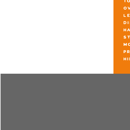
t
o
l
d
h
s
m
pr
h