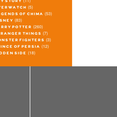
(11)
oy story
(5)
verwatch
(53)
egends of chima
(83)
isney
(260)
arry potter
(7)
tranger things
(3)
onster fighters
(12)
ince of persia
(18)
idden side