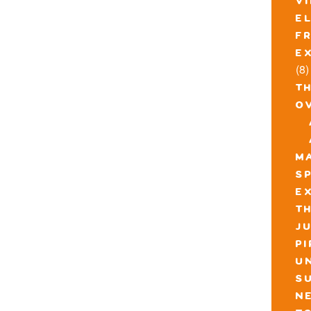
v
e
f
e
(8)
t
o
m
s
e
th
j
p
u
s
n