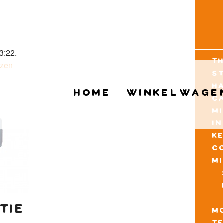
3:22.
t
uzen
s
h
home
winkelwage
c
m
i
k
c
m
tie
mo