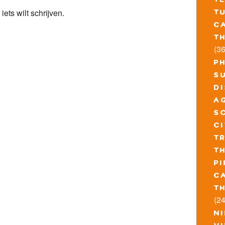
t
 iets wilt schrijven.
t
c
t
(36
p
s
d
a
s
c
t
t
pi
c
t
(24
n