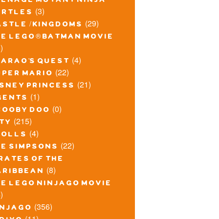
eenage mutant ninja
(3)
urtles
(29)
astle / kingdoms
he lego® batman movie
)
(4)
harao's quest
(22)
uper mario
(21)
isney princess
(1)
gents
(0)
cooby doo
(215)
ity
(4)
rolls
(22)
he simpsons
rates of the
(8)
aribbean
he lego ninjago movie
)
(356)
injago
(11)