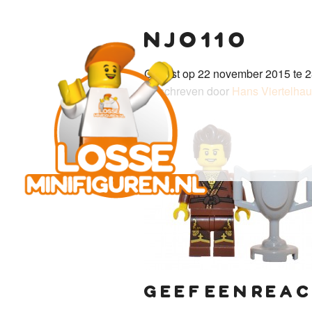
njo110
Gepost op 22 november 2015 te 2
Geschreven door
Hans Viertelha
geef een reac