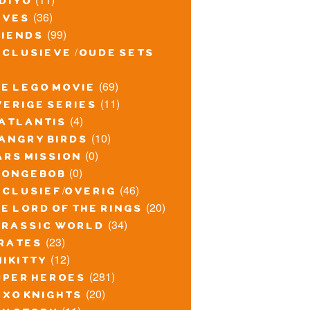
idiyo
(36)
lves
(99)
riends
xclusieve / oude sets
(69)
he lego movie
(11)
verige series
(4)
atlantis
(10)
angry birds
(0)
ars mission
(0)
pongebob
(46)
xclusief/overig
(20)
e lord of the rings
(34)
urassic world
(23)
irates
(12)
nikitty
(281)
uper heroes
(20)
exo knights