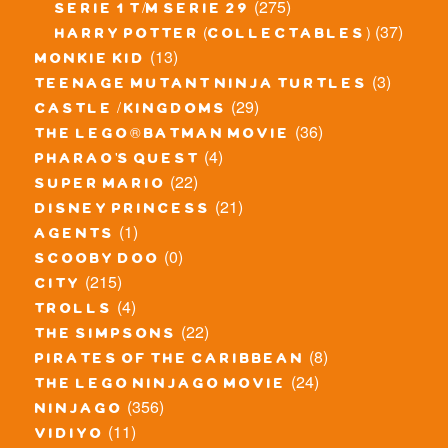
(275)
serie 1 t/m serie 29
(37)
harry potter (collectables)
(13)
monkie kid
(3)
teenage mutant ninja turtles
(29)
castle / kingdoms
(36)
the lego® batman movie
(4)
pharao's quest
(22)
super mario
(21)
disney princess
(1)
agents
(0)
scooby doo
(215)
city
(4)
trolls
(22)
the simpsons
(8)
pirates of the caribbean
(24)
the lego ninjago movie
(356)
ninjago
(11)
vidiyo