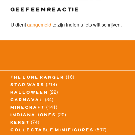
geef een reactie
U dient
aangemeld
te zijn indien u iets wilt schrijven.
(16)
the lone ranger
(214)
star wars
(22)
halloween
(34)
carnaval
(141)
minecraft
(20)
indiana jones
(74)
kerst
(507)
collectable minifigures