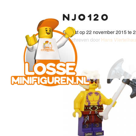
njo120
Gepost op 22 november 2015 te 2
Geschreven door
Hans Viertelha