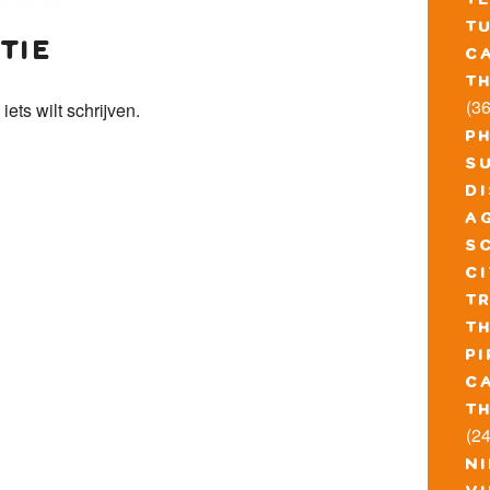
t
t
tie
c
t
(36
 iets wilt schrijven.
p
s
d
a
s
c
t
t
pi
c
t
(24
n