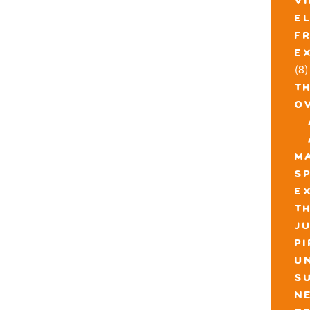
v
e
f
e
(8)
t
o
m
s
e
th
j
p
u
s
n