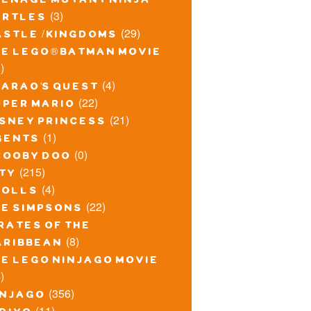
eenage mutant ninja
(3)
urtles
(29)
astle / kingdoms
he lego® batman movie
)
(4)
harao's quest
(22)
uper mario
(21)
isney princess
(1)
gents
(0)
cooby doo
(215)
ity
(4)
rolls
(22)
he simpsons
rates of the
(8)
aribbean
he lego ninjago movie
)
(356)
injago
(11)