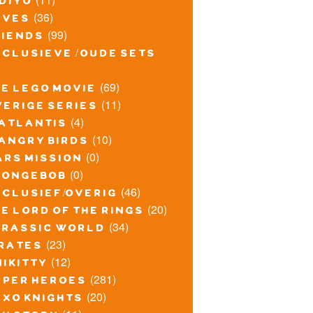
idiyo
(36)
lves
(99)
riends
xclusieve / oude sets
(69)
he lego movie
(11)
verige series
(4)
atlantis
(10)
angry birds
(0)
ars mission
(0)
pongebob
(46)
xclusief/overig
(20)
e lord of the rings
(34)
urassic world
(23)
irates
(12)
nikitty
(281)
uper heroes
(20)
exo knights