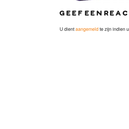
geef een reac
U dient
aangemeld
te zijn indien u