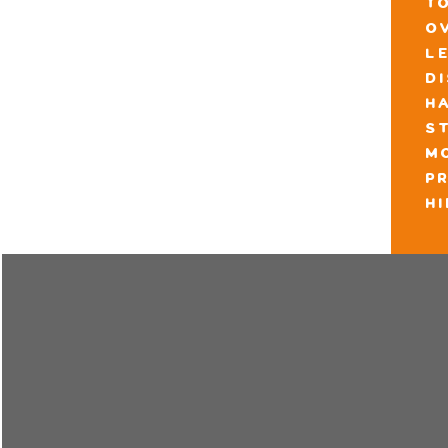
t
o
l
d
h
s
m
pr
h