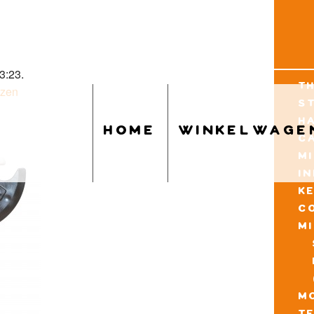
3:23.
t
uzen
s
h
home
winkelwage
c
m
i
k
c
m
mo