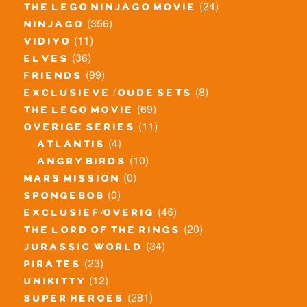
(24)
the lego ninjago movie
(356)
ninjago
(11)
vidiyo
(36)
elves
(99)
friends
(8)
exclusieve / oude sets
(69)
the lego movie
(11)
overige series
(4)
atlantis
(10)
angry birds
(0)
mars mission
(0)
spongebob
(46)
exclusief/overig
(20)
the lord of the rings
(34)
jurassic world
(23)
pirates
(12)
unikitty
(281)
super heroes