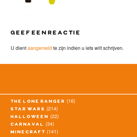
geef een reactie
U dient
aangemeld
te zijn indien u iets wilt schrijven.
(16)
the lone ranger
(214)
star wars
(22)
halloween
(34)
carnaval
(141)
minecraft