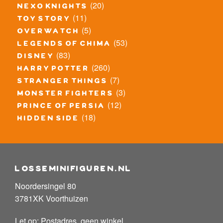
(20)
nexo knights
(11)
toy story
(5)
overwatch
(53)
legends of chima
(83)
disney
(260)
harry potter
(7)
stranger things
(3)
monster fighters
(12)
prince of persia
(18)
hidden side
losseminifiguren.nl
Noordersingel 80
3781XK Voorthuizen
Let op: Postadres, geen winkel.