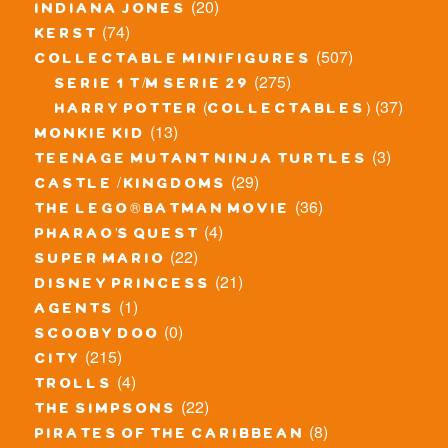
(20)
indiana jones
(74)
kerst
(507)
collectable minifigures
(275)
serie 1 t/m serie 29
(37)
harry potter (collectables)
(13)
monkie kid
(3)
teenage mutant ninja turtles
(29)
castle / kingdoms
(36)
the lego® batman movie
(4)
pharao's quest
(22)
super mario
(21)
disney princess
(1)
agents
(0)
scooby doo
(215)
city
(4)
trolls
(22)
the simpsons
(8)
pirates of the caribbean