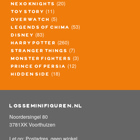
(20)
nexo knights
(11)
toy story
(5)
overwatch
(53)
legends of chima
(83)
disney
(260)
harry potter
(7)
stranger things
(3)
monster fighters
(12)
prince of persia
(18)
hidden side
losseminifiguren.nl
Noordersingel 80
3781XK Voorthuizen
Let op: Postadres, geen winkel.