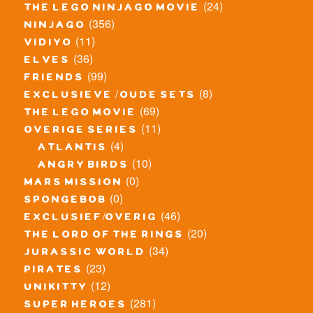
(24)
the lego ninjago movie
(356)
ninjago
(11)
vidiyo
(36)
elves
(99)
friends
(8)
exclusieve / oude sets
(69)
the lego movie
(11)
overige series
(4)
atlantis
(10)
angry birds
(0)
mars mission
(0)
spongebob
(46)
exclusief/overig
(20)
the lord of the rings
(34)
jurassic world
(23)
pirates
(12)
unikitty
(281)
super heroes