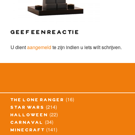
geef een reactie
U dient
aangemeld
te zijn indien u iets wilt schrijven.
(16)
the lone ranger
(214)
star wars
(22)
halloween
(34)
carnaval
(141)
minecraft