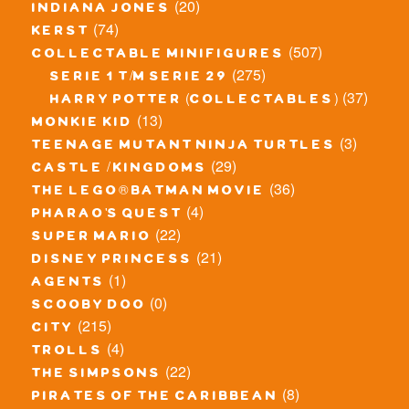
(20)
indiana jones
(74)
kerst
(507)
collectable minifigures
(275)
serie 1 t/m serie 29
(37)
harry potter (collectables)
(13)
monkie kid
(3)
teenage mutant ninja turtles
(29)
castle / kingdoms
(36)
the lego® batman movie
(4)
pharao's quest
(22)
super mario
(21)
disney princess
(1)
agents
(0)
scooby doo
(215)
city
(4)
trolls
(22)
the simpsons
(8)
pirates of the caribbean