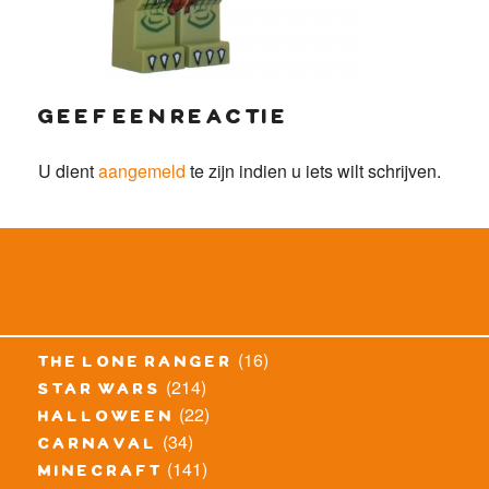
geef een reactie
U dient
aangemeld
te zijn indien u iets wilt schrijven.
(16)
the lone ranger
(214)
star wars
(22)
halloween
(34)
carnaval
(141)
minecraft