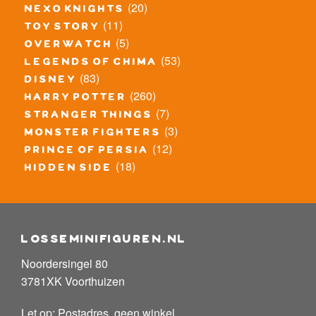
(20)
nexo knights
(11)
toy story
(5)
overwatch
(53)
legends of chima
(83)
disney
(260)
harry potter
(7)
stranger things
(3)
monster fighters
(12)
prince of persia
(18)
hidden side
losseminifiguren.nl
Noordersingel 80
3781XK Voorthuizen
Let op: Postadres, geen winkel.