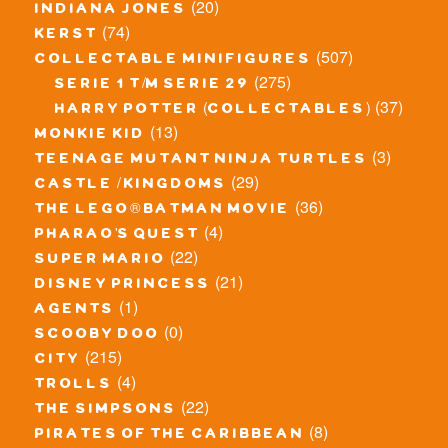
(20)
indiana jones
(74)
kerst
(507)
collectable minifigures
(275)
serie 1 t/m serie 29
(37)
harry potter (collectables)
(13)
monkie kid
(3)
teenage mutant ninja turtles
(29)
castle / kingdoms
(36)
the lego® batman movie
(4)
pharao's quest
(22)
super mario
(21)
disney princess
(1)
agents
(0)
scooby doo
(215)
city
(4)
trolls
(22)
the simpsons
(8)
pirates of the caribbean