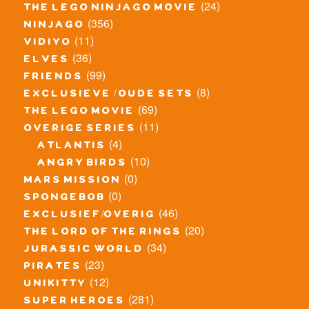
(24)
the lego ninjago movie
(356)
ninjago
(11)
vidiyo
(36)
elves
(99)
friends
(8)
exclusieve / oude sets
(69)
the lego movie
(11)
overige series
(4)
atlantis
(10)
angry birds
(0)
mars mission
(0)
spongebob
(46)
exclusief/overig
(20)
the lord of the rings
(34)
jurassic world
(23)
pirates
(12)
unikitty
(281)
super heroes