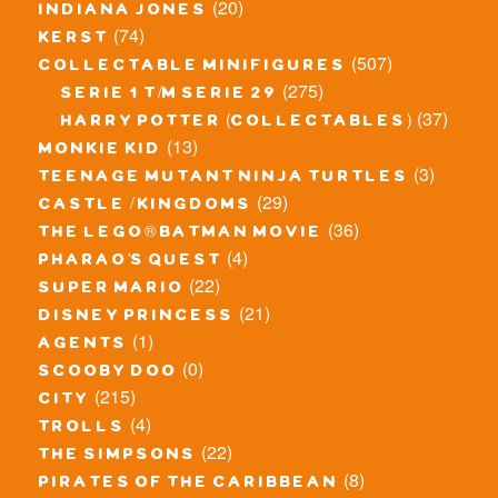
(20)
indiana jones
(74)
kerst
(507)
collectable minifigures
(275)
serie 1 t/m serie 29
(37)
harry potter (collectables)
(13)
monkie kid
(3)
teenage mutant ninja turtles
(29)
castle / kingdoms
(36)
the lego® batman movie
(4)
pharao's quest
(22)
super mario
(21)
disney princess
(1)
agents
(0)
scooby doo
(215)
city
(4)
trolls
(22)
the simpsons
(8)
pirates of the caribbean