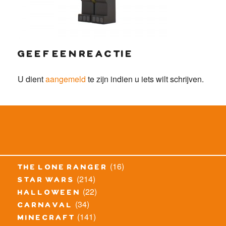
geef een reactie
U dient
aangemeld
te zijn indien u iets wilt schrijven.
(16)
the lone ranger
(214)
star wars
(22)
halloween
(34)
carnaval
(141)
minecraft