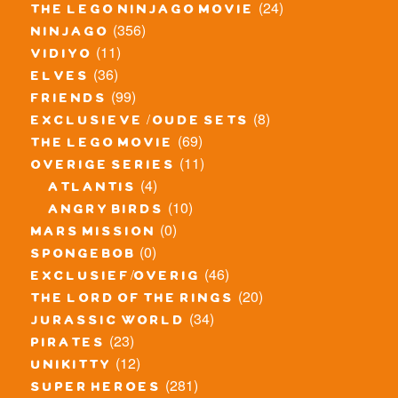
(24)
the lego ninjago movie
(356)
ninjago
(11)
vidiyo
(36)
elves
(99)
friends
(8)
exclusieve / oude sets
(69)
the lego movie
(11)
overige series
(4)
atlantis
(10)
angry birds
(0)
mars mission
(0)
spongebob
(46)
exclusief/overig
(20)
the lord of the rings
(34)
jurassic world
(23)
pirates
(12)
unikitty
(281)
super heroes