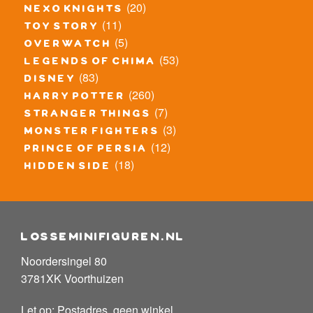
(20)
nexo knights
(11)
toy story
(5)
overwatch
(53)
legends of chima
(83)
disney
(260)
harry potter
(7)
stranger things
(3)
monster fighters
(12)
prince of persia
(18)
hidden side
losseminifiguren.nl
Noordersingel 80
3781XK Voorthuizen
Let op: Postadres, geen winkel.