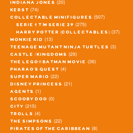
(20)
indiana jones
(74)
kerst
(507)
collectable minifigures
(275)
serie 1 t/m serie 29
(37)
harry potter (collectables)
(13)
monkie kid
(3)
teenage mutant ninja turtles
(29)
castle / kingdoms
(36)
the lego® batman movie
(4)
pharao's quest
(22)
super mario
(21)
disney princess
(1)
agents
(0)
scooby doo
(215)
city
(4)
trolls
(22)
the simpsons
(8)
pirates of the caribbean