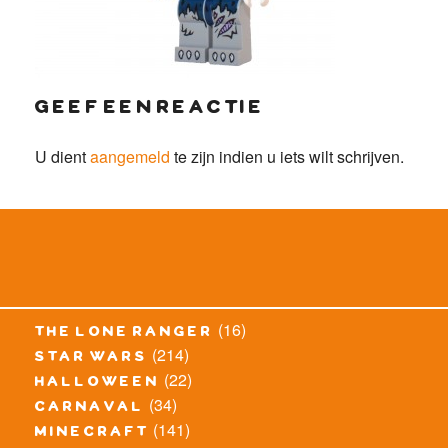
geef een reactie
U dient
aangemeld
te zijn indien u iets wilt schrijven.
(16)
the lone ranger
(214)
star wars
(22)
halloween
(34)
carnaval
(141)
minecraft