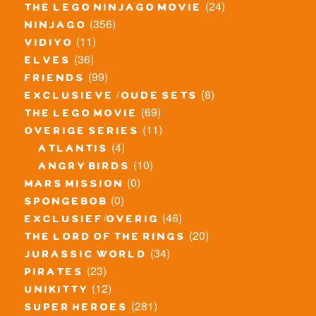
(24)
the lego ninjago movie
(356)
ninjago
(11)
vidiyo
(36)
elves
(99)
friends
(8)
exclusieve / oude sets
(69)
the lego movie
(11)
overige series
(4)
atlantis
(10)
angry birds
(0)
mars mission
(0)
spongebob
(46)
exclusief/overig
(20)
the lord of the rings
(34)
jurassic world
(23)
pirates
(12)
unikitty
(281)
super heroes