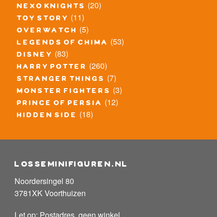
(20)
nexo knights
(11)
toy story
(5)
overwatch
(53)
legends of chima
(83)
disney
(260)
harry potter
(7)
stranger things
(3)
monster fighters
(12)
prince of persia
(18)
hidden side
losseminifiguren.nl
Noordersingel 80
3781XK Voorthuizen
Let op: Postadres, geen winkel.