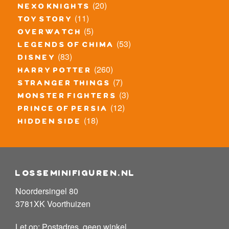
(20)
nexo knights
(11)
toy story
(5)
overwatch
(53)
legends of chima
(83)
disney
(260)
harry potter
(7)
stranger things
(3)
monster fighters
(12)
prince of persia
(18)
hidden side
losseminifiguren.nl
Noordersingel 80
3781XK Voorthuizen
Let op: Postadres, geen winkel.