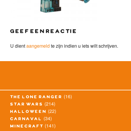
geef een reactie
U dient
aangemeld
te zijn indien u iets wilt schrijven.
(16)
the lone ranger
(214)
star wars
(22)
halloween
(34)
carnaval
(141)
minecraft