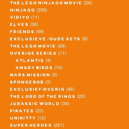
(24)
the lego ninjago movie
(356)
ninjago
(11)
vidiyo
(36)
elves
(99)
friends
(8)
exclusieve / oude sets
(69)
the lego movie
(11)
overige series
(4)
atlantis
(10)
angry birds
(0)
mars mission
(0)
spongebob
(46)
exclusief/overig
(20)
the lord of the rings
(34)
jurassic world
(23)
pirates
(12)
unikitty
(281)
super heroes