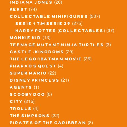
(20)
indiana jones
(74)
kerst
(507)
collectable minifigures
(275)
serie 1 t/m serie 29
(37)
harry potter (collectables)
(13)
monkie kid
(3)
teenage mutant ninja turtles
(29)
castle / kingdoms
(36)
the lego® batman movie
(4)
pharao's quest
(22)
super mario
(21)
disney princess
(1)
agents
(0)
scooby doo
(215)
city
(4)
trolls
(22)
the simpsons
(8)
pirates of the caribbean