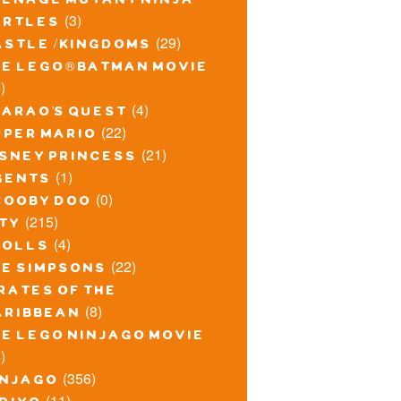
eenage mutant ninja
(3)
urtles
(29)
astle / kingdoms
he lego® batman movie
)
(4)
harao's quest
(22)
uper mario
(21)
isney princess
(1)
gents
(0)
cooby doo
(215)
ity
(4)
rolls
(22)
he simpsons
rates of the
(8)
aribbean
he lego ninjago movie
)
(356)
injago
(11)