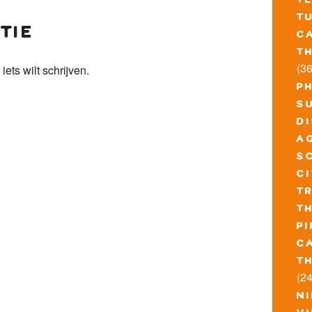
t
t
tie
c
t
(36
 iets wilt schrijven.
p
s
d
a
s
c
t
t
pi
c
t
(24
n