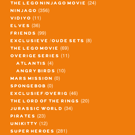
(24)
the lego ninjago movie
(356)
ninjago
(11)
vidiyo
(36)
elves
(99)
friends
(8)
exclusieve / oude sets
(69)
the lego movie
(11)
overige series
(4)
atlantis
(10)
angry birds
(0)
mars mission
(0)
spongebob
(46)
exclusief/overig
(20)
the lord of the rings
(34)
jurassic world
(23)
pirates
(12)
unikitty
(281)
super heroes