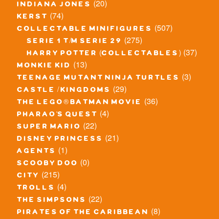
(20)
indiana jones
(74)
kerst
(507)
collectable minifigures
(275)
serie 1 t/m serie 29
(37)
harry potter (collectables)
(13)
monkie kid
(3)
teenage mutant ninja turtles
(29)
castle / kingdoms
(36)
the lego® batman movie
(4)
pharao's quest
(22)
super mario
(21)
disney princess
(1)
agents
(0)
scooby doo
(215)
city
(4)
trolls
(22)
the simpsons
(8)
pirates of the caribbean