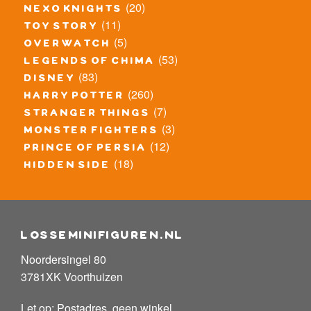
(20)
nexo knights
(11)
toy story
(5)
overwatch
(53)
legends of chima
(83)
disney
(260)
harry potter
(7)
stranger things
(3)
monster fighters
(12)
prince of persia
(18)
hidden side
losseminifiguren.nl
Noordersingel 80
3781XK Voorthuizen
Let op: Postadres, geen winkel.