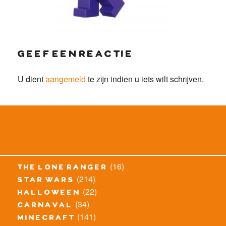
geef een reactie
U dient
aangemeld
te zijn indien u iets wilt schrijven.
(16)
the lone ranger
(214)
star wars
(22)
halloween
(34)
carnaval
(141)
minecraft