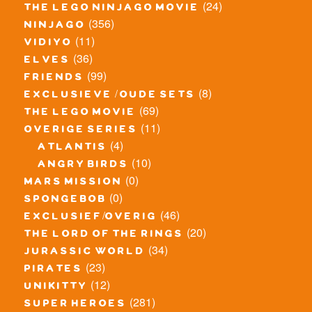
(24)
the lego ninjago movie
(356)
ninjago
(11)
vidiyo
(36)
elves
(99)
friends
(8)
exclusieve / oude sets
(69)
the lego movie
(11)
overige series
(4)
atlantis
(10)
angry birds
(0)
mars mission
(0)
spongebob
(46)
exclusief/overig
(20)
the lord of the rings
(34)
jurassic world
(23)
pirates
(12)
unikitty
(281)
super heroes