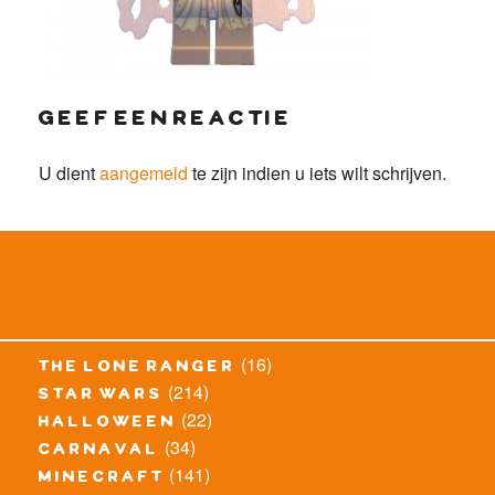
geef een reactie
U dient
aangemeld
te zijn indien u iets wilt schrijven.
(16)
the lone ranger
(214)
star wars
(22)
halloween
(34)
carnaval
(141)
minecraft