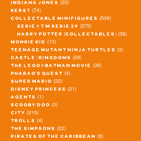
(20)
indiana jones
(74)
kerst
(506)
collectable minifigures
(275)
serie 1 t/m serie 29
(36)
harry potter (collectables)
(13)
monkie kid
(3)
teenage mutant ninja turtles
(29)
castle / kingdoms
(36)
the lego® batman movie
(4)
pharao's quest
(22)
super mario
(21)
disney princess
(1)
agents
(0)
scooby doo
(215)
city
(4)
trolls
(22)
the simpsons
(8)
pirates of the caribbean