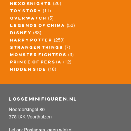
(20)
nexo knights
(11)
toy story
(5)
overwatch
(53)
legends of chima
(83)
disney
(259)
harry potter
(7)
stranger things
(3)
monster fighters
(12)
prince of persia
(18)
hidden side
losseminifiguren.nl
Noordersingel 80
3781XK Voorthuizen
Let op: Postadres, geen winkel.