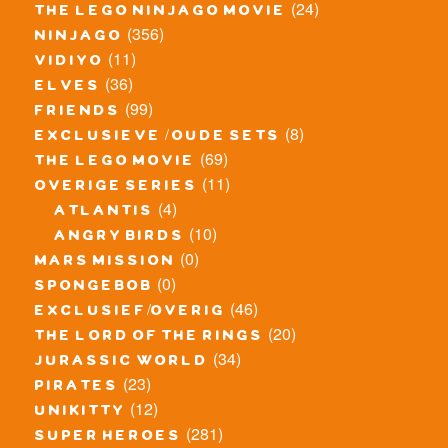
(24)
the lego ninjago movie
(356)
ninjago
(11)
vidiyo
(36)
elves
(99)
friends
(8)
exclusieve / oude sets
(69)
the lego movie
(11)
overige series
(4)
atlantis
(10)
angry birds
(0)
mars mission
(0)
spongebob
(46)
exclusief/overig
(20)
the lord of the rings
(34)
jurassic world
(23)
pirates
(12)
unikitty
(281)
super heroes