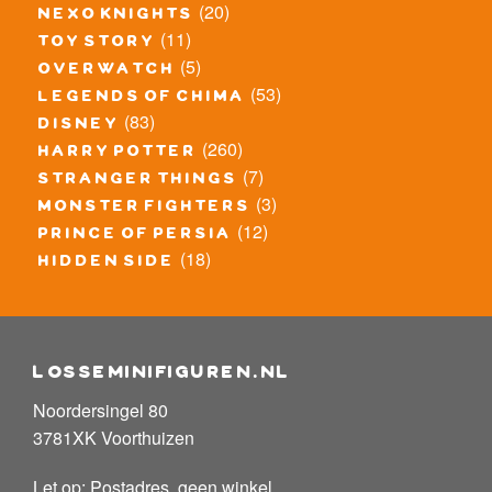
(20)
nexo knights
(11)
toy story
(5)
overwatch
(53)
legends of chima
(83)
disney
(260)
harry potter
(7)
stranger things
(3)
monster fighters
(12)
prince of persia
(18)
hidden side
losseminifiguren.nl
Noordersingel 80
3781XK Voorthuizen
Let op: Postadres, geen winkel.