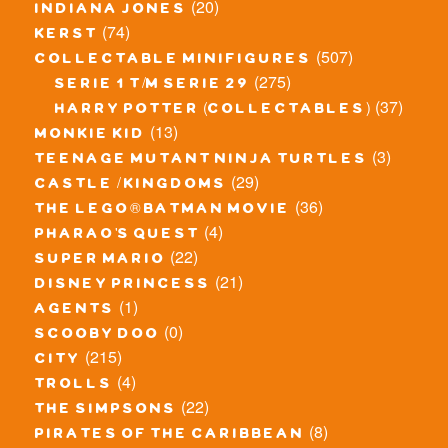
(20)
indiana jones
(74)
kerst
(507)
collectable minifigures
(275)
serie 1 t/m serie 29
(37)
harry potter (collectables)
(13)
monkie kid
(3)
teenage mutant ninja turtles
(29)
castle / kingdoms
(36)
the lego® batman movie
(4)
pharao's quest
(22)
super mario
(21)
disney princess
(1)
agents
(0)
scooby doo
(215)
city
(4)
trolls
(22)
the simpsons
(8)
pirates of the caribbean