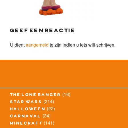
geef een reactie
U dient
aangemeld
te zijn indien u iets wilt schrijven.
(16)
the lone ranger
(214)
star wars
(22)
halloween
(34)
carnaval
(141)
minecraft