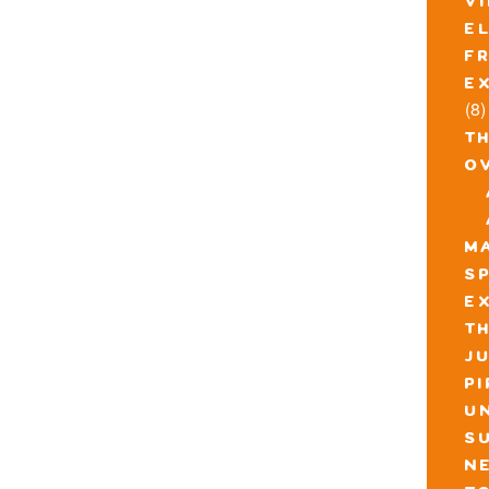
v
e
f
e
(8)
t
o
m
s
e
th
j
p
u
s
n