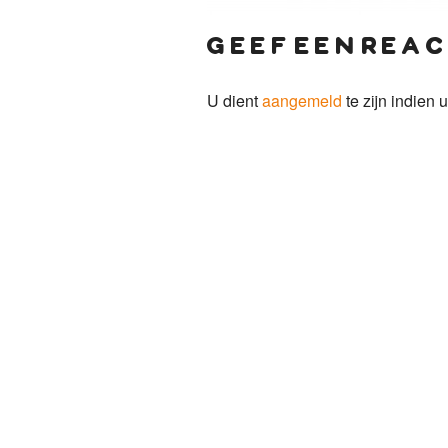
geef een reac
U dient
aangemeld
te zijn indien u