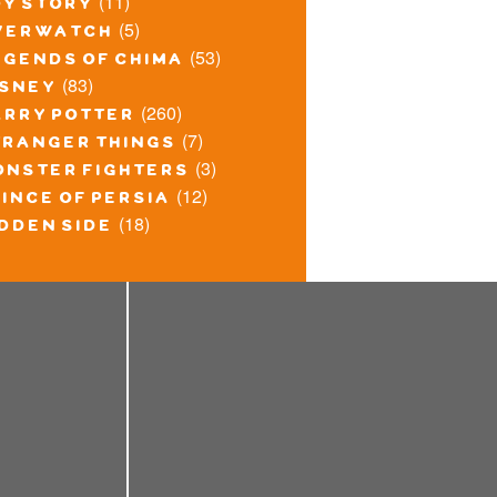
(11)
oy story
(5)
verwatch
(53)
egends of chima
(83)
isney
(260)
arry potter
(7)
tranger things
(3)
onster fighters
(12)
ince of persia
(18)
idden side