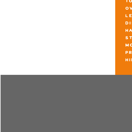
t
o
l
d
h
s
m
pr
h