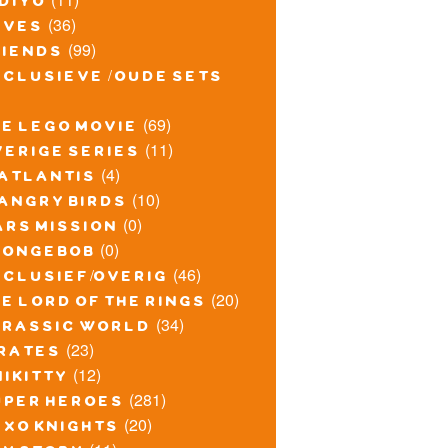
idiyo
(36)
lves
(99)
riends
xclusieve / oude sets
(69)
he lego movie
(11)
verige series
(4)
atlantis
(10)
angry birds
(0)
ars mission
(0)
pongebob
(46)
xclusief/overig
(20)
e lord of the rings
(34)
urassic world
(23)
irates
(12)
nikitty
(281)
uper heroes
(20)
exo knights