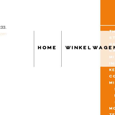
:33.
t
uzen
s
h
home
winkelwage
c
m
i
k
c
m
mo