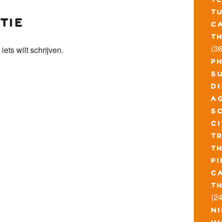
t
t
tie
c
t
(36
 iets wilt schrijven.
p
s
d
a
s
c
t
t
pi
c
t
(24
n