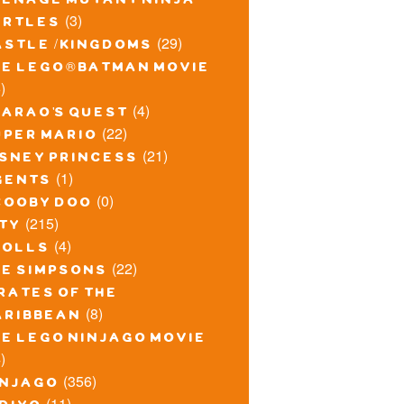
eenage mutant ninja
(3)
urtles
(29)
astle / kingdoms
he lego® batman movie
)
(4)
harao's quest
(22)
uper mario
(21)
isney princess
(1)
gents
(0)
cooby doo
(215)
ity
(4)
rolls
(22)
he simpsons
rates of the
(8)
aribbean
he lego ninjago movie
)
(356)
injago
(11)