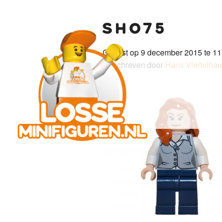
sh075
Gepost op 9 december 2015 te 11
Geschreven door
Hans Viertelha