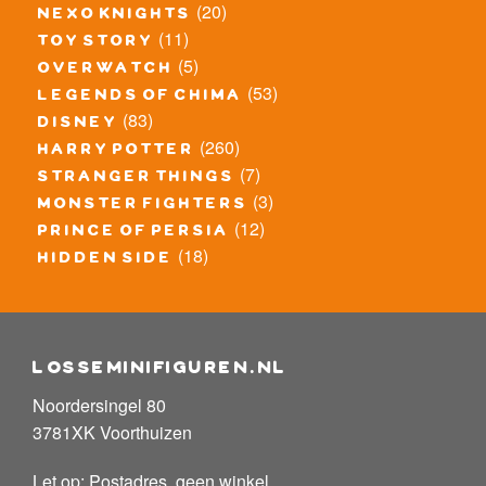
(20)
nexo knights
(11)
toy story
(5)
overwatch
(53)
legends of chima
(83)
disney
(260)
harry potter
(7)
stranger things
(3)
monster fighters
(12)
prince of persia
(18)
hidden side
losseminifiguren.nl
Noordersingel 80
3781XK Voorthuizen
Let op: Postadres, geen winkel.