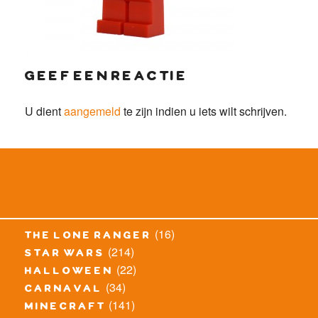
geef een reactie
U dient
aangemeld
te zijn indien u iets wilt schrijven.
(16)
the lone ranger
(214)
star wars
(22)
halloween
(34)
carnaval
(141)
minecraft