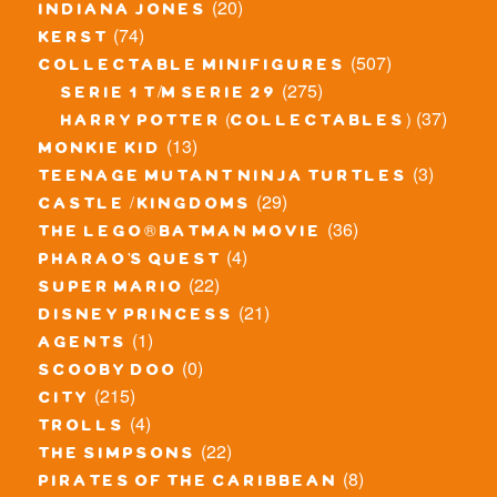
(20)
indiana jones
(74)
kerst
(507)
collectable minifigures
(275)
serie 1 t/m serie 29
(37)
harry potter (collectables)
(13)
monkie kid
(3)
teenage mutant ninja turtles
(29)
castle / kingdoms
(36)
the lego® batman movie
(4)
pharao's quest
(22)
super mario
(21)
disney princess
(1)
agents
(0)
scooby doo
(215)
city
(4)
trolls
(22)
the simpsons
(8)
pirates of the caribbean