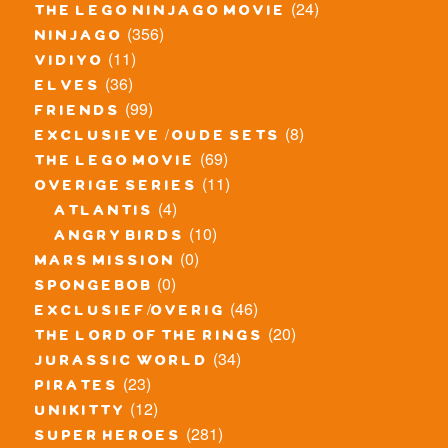
(24)
the lego ninjago movie
(356)
ninjago
(11)
vidiyo
(36)
elves
(99)
friends
(8)
exclusieve / oude sets
(69)
the lego movie
(11)
overige series
(4)
atlantis
(10)
angry birds
(0)
mars mission
(0)
spongebob
(46)
exclusief/overig
(20)
the lord of the rings
(34)
jurassic world
(23)
pirates
(12)
unikitty
(281)
super heroes