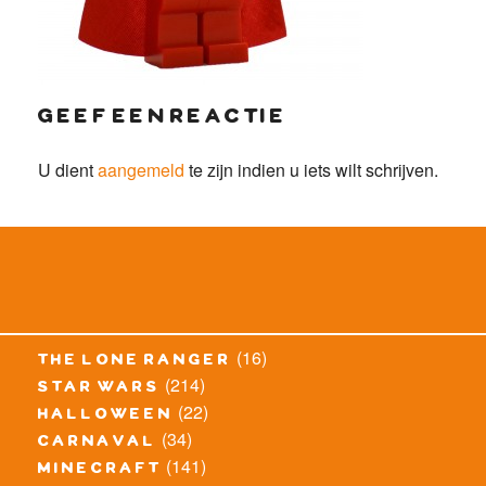
geef een reactie
U dient
aangemeld
te zijn indien u iets wilt schrijven.
(16)
the lone ranger
(214)
star wars
(22)
halloween
(34)
carnaval
(141)
minecraft