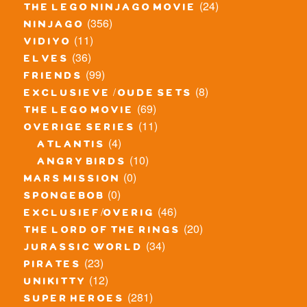
(24)
the lego ninjago movie
(356)
ninjago
(11)
vidiyo
(36)
elves
(99)
friends
(8)
exclusieve / oude sets
(69)
the lego movie
(11)
overige series
(4)
atlantis
(10)
angry birds
(0)
mars mission
(0)
spongebob
(46)
exclusief/overig
(20)
the lord of the rings
(34)
jurassic world
(23)
pirates
(12)
unikitty
(281)
super heroes