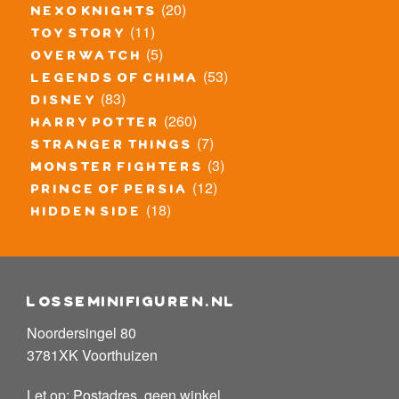
(20)
nexo knights
(11)
toy story
(5)
overwatch
(53)
legends of chima
(83)
disney
(260)
harry potter
(7)
stranger things
(3)
monster fighters
(12)
prince of persia
(18)
hidden side
losseminifiguren.nl
Noordersingel 80
3781XK Voorthuizen
Let op: Postadres, geen winkel.