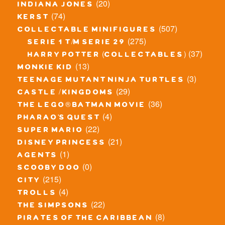
(20)
indiana jones
(74)
kerst
(507)
collectable minifigures
(275)
serie 1 t/m serie 29
(37)
harry potter (collectables)
(13)
monkie kid
(3)
teenage mutant ninja turtles
(29)
castle / kingdoms
(36)
the lego® batman movie
(4)
pharao's quest
(22)
super mario
(21)
disney princess
(1)
agents
(0)
scooby doo
(215)
city
(4)
trolls
(22)
the simpsons
(8)
pirates of the caribbean