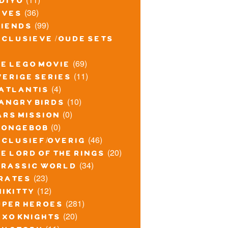
idiyo
(36)
lves
(99)
riends
xclusieve / oude sets
(69)
he lego movie
(11)
verige series
(4)
atlantis
(10)
angry birds
(0)
ars mission
(0)
pongebob
(46)
xclusief/overig
(20)
e lord of the rings
(34)
urassic world
(23)
irates
(12)
nikitty
(281)
uper heroes
(20)
exo knights