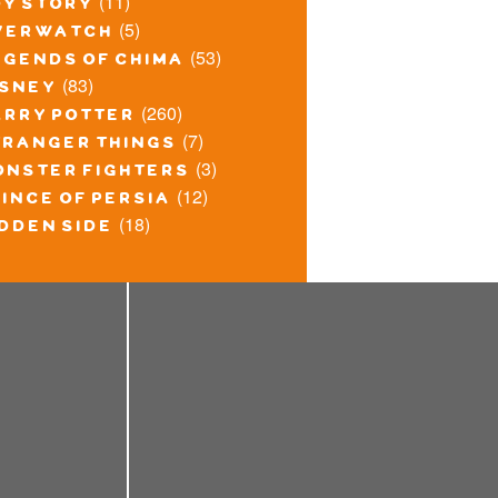
(11)
oy story
(5)
verwatch
(53)
egends of chima
(83)
isney
(260)
arry potter
(7)
tranger things
(3)
onster fighters
(12)
ince of persia
(18)
idden side