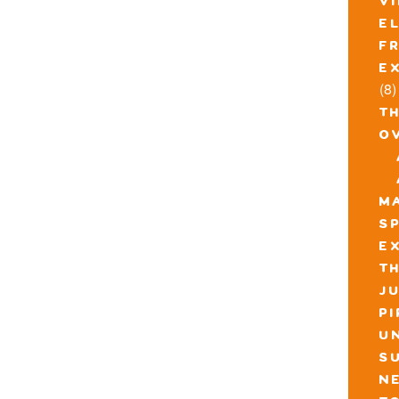
v
e
f
e
(8)
t
o
m
s
e
th
j
p
u
s
n