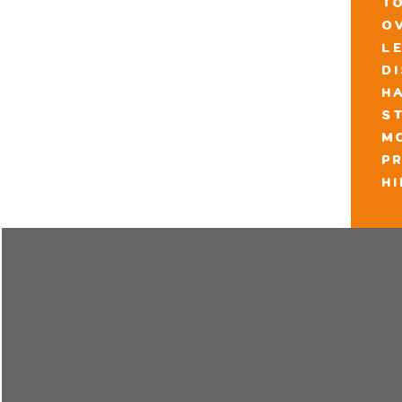
t
o
l
d
h
s
m
pr
h