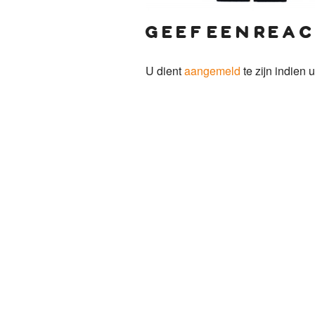
geef een reac
U dient
aangemeld
te zijn indien u