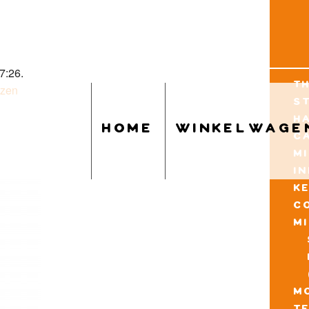
7:26.
t
uzen
s
h
home
winkelwage
c
m
i
k
c
m
mo