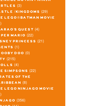
eenage mutant ninja
(3)
urtles
(29)
astle / kingdoms
he lego® batman movie
)
(4)
harao's quest
(22)
uper mario
(21)
isney princess
(1)
gents
(0)
cooby doo
(215)
ity
(4)
rolls
(22)
he simpsons
rates of the
(8)
aribbean
he lego ninjago movie
)
(356)
injago
(11)