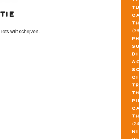
t
t
tie
c
t
(36
 iets wilt schrijven.
p
s
d
a
s
c
t
t
pi
c
t
(24
n