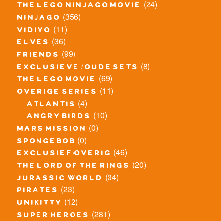
(24)
the lego ninjago movie
(356)
ninjago
(11)
vidiyo
(36)
elves
(99)
friends
(8)
exclusieve / oude sets
(69)
the lego movie
(11)
overige series
(4)
atlantis
(10)
angry birds
(0)
mars mission
(0)
spongebob
(46)
exclusief/overig
(20)
the lord of the rings
(34)
jurassic world
(23)
pirates
(12)
unikitty
(281)
super heroes