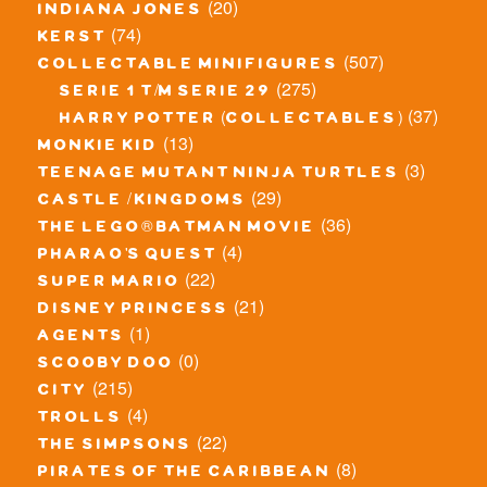
(20)
indiana jones
(74)
kerst
(507)
collectable minifigures
(275)
serie 1 t/m serie 29
(37)
harry potter (collectables)
(13)
monkie kid
(3)
teenage mutant ninja turtles
(29)
castle / kingdoms
(36)
the lego® batman movie
(4)
pharao's quest
(22)
super mario
(21)
disney princess
(1)
agents
(0)
scooby doo
(215)
city
(4)
trolls
(22)
the simpsons
(8)
pirates of the caribbean