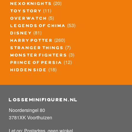
(20)
nexo knights
(11)
toy story
(5)
overwatch
(53)
legends of chima
(81)
disney
(260)
harry potter
(7)
stranger things
(3)
monster fighters
(12)
prince of persia
(18)
hidden side
losseminifiguren.nl
Noordersingel 80
3781XK Voorthuizen
Let op: Postadres, geen winkel.