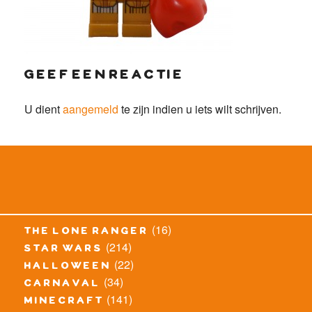
geef een reactie
U dient
aangemeld
te zijn indien u iets wilt schrijven.
(16)
the lone ranger
(214)
star wars
(22)
halloween
(34)
carnaval
(141)
minecraft