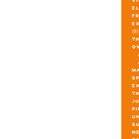
v
e
f
e
(8)
t
o
m
s
e
th
j
p
u
s
n