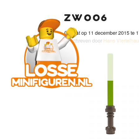
zw006
Gepost op 11 december 2015 te 1
Geschreven door
Hans Viertelha