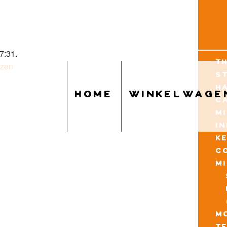
7:31.
t
uzen
s
h
home
winkelwage
c
m
i
k
c
m
mo