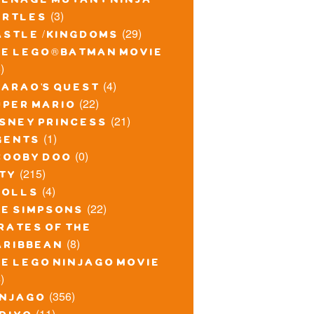
eenage mutant ninja
(3)
urtles
(29)
astle / kingdoms
he lego® batman movie
)
(4)
harao's quest
(22)
uper mario
(21)
isney princess
(1)
gents
(0)
cooby doo
(215)
ity
(4)
rolls
(22)
he simpsons
rates of the
(8)
aribbean
he lego ninjago movie
)
(356)
injago
(11)