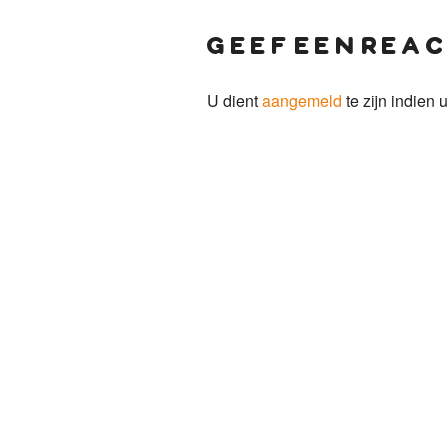
geef een reac
U dient
aangemeld
te zijn indien u