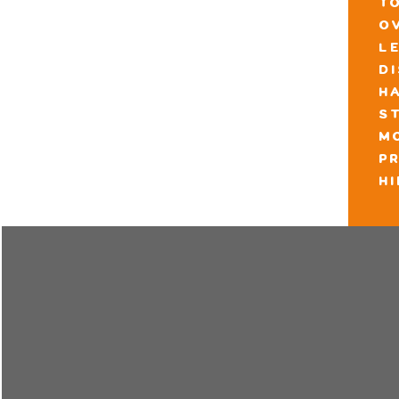
t
o
l
d
h
s
m
pr
h