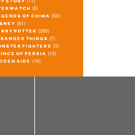
(11)
oy story
(5)
verwatch
(53)
egends of chima
(81)
isney
(260)
arry potter
(7)
tranger things
(3)
onster fighters
(12)
ince of persia
(18)
idden side