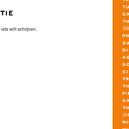
t
t
tie
c
t
(36
 iets wilt schrijven.
p
s
d
a
s
c
t
t
pi
c
t
(24
n