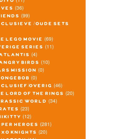
idiyo
(36)
lves
(99)
riends
xclusieve / oude sets
(69)
he lego movie
(11)
verige series
(4)
atlantis
(10)
angry birds
(0)
ars mission
(0)
pongebob
(46)
xclusief/overig
(20)
e lord of the rings
(34)
urassic world
(23)
irates
(12)
nikitty
(281)
uper heroes
(20)
exo knights